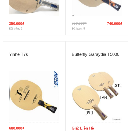
750.000
₫
350.000
₫
740.000
₫
Đã bán: 5
Đã bán: 5
Yinhe T7s
Butterfly Garaydia T5000
Giá: Liên Hệ
680.000
₫