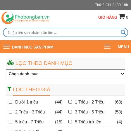
Thứ 2-CN: 8h30-18h
GIỎ HÀNG
0
Toggle
Toggle
MENU
DANH MỤC SẢN PHẨM
navigation
navigation
LỌC THEO DANH MỤC
LỌC THEO GIÁ
Dưới 1 triệu
(44)
1 Triệu - 2 Triệu
(68)
2 Triệu - 3 Triệu
(44)
3 Triệu - 5 Triệu
(58)
5 triệu - 7 Triệu
(15)
5 Triệu trở lên
(4)