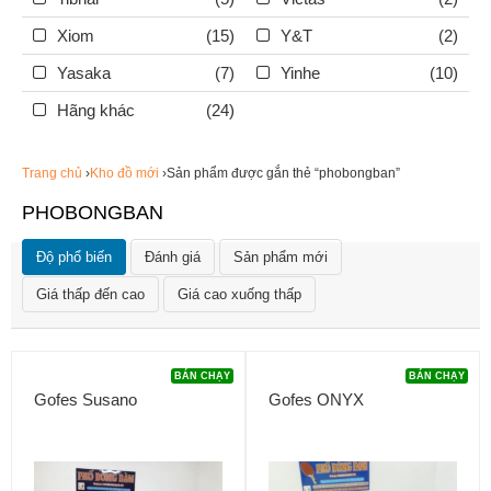
Xiom
(15)
Y&T
(2)
Yasaka
(7)
Yinhe
(10)
Hãng khác
(24)
Trang chủ
›
Kho đồ mới
›Sản phẩm được gắn thẻ “phobongban”
PHOBONGBAN
Độ phổ biến
Đánh giá
Sản phẩm mới
Giá thấp đến cao
Giá cao xuống thấp
BÁN CHẠY
BÁN CHẠY
Gofes Susano
Gofes ONYX