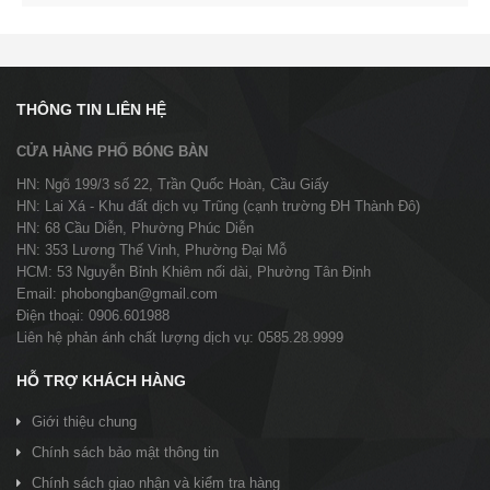
THÔNG TIN LIÊN HỆ
CỬA HÀNG PHỐ BÓNG BÀN
HN: Ngõ 199/3 số 22, Trần Quốc Hoàn, Cầu Giấy
HN: Lai Xá - Khu đất dịch vụ Trũng (cạnh trường ĐH Thành Đô)
HN: 68 Cầu Diễn, Phường Phúc Diễn
HN: 353 Lương Thế Vinh, Phường Đại Mỗ
HCM: 53 Nguyễn Bỉnh Khiêm nối dài, Phường Tân Định
Email: phobongban@gmail.com
Điện thoại: 0906.601988
Liên hệ phản ánh chất lượng dịch vụ: 0585.28.9999
HỖ TRỢ KHÁCH HÀNG
Giới thiệu chung
Chính sách bảo mật thông tin
Chính sách giao nhận và kiểm tra hàng