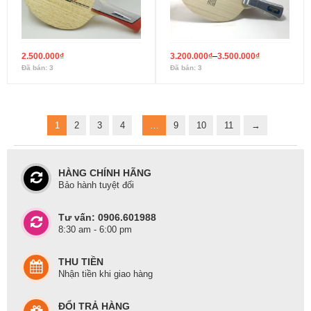
–
2.500.000
₫
3.200.000
₫
3.500.000
₫
Đã bán: 3
Đã bán: 3
1
2
3
4
…
9
10
11
→
HÀNG CHÍNH HÃNG
Bảo hành tuyệt đối
Tư vấn: 0906.601988
8:30 am - 6:00 pm
THU TIỀN
Nhận tiền khi giao hàng
ĐỔI TRẢ HÀNG