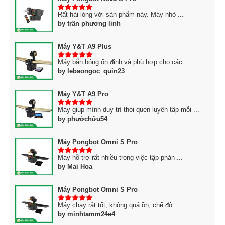
Rất hài lòng với sản phẩm này. Máy nhỏ ...
5
trên 5
by trần phương linh
Máy Y&T A9 Plus
Máy bắn bóng ổn định và phù hợp cho các ...
5
trên 5
by lebaongoc_quin23
Máy Y&T A9 Pro
Máy giúp mình duy trì thói quen luyện tập mỗi ...
5
trên 5
by phướchữu54
Máy Pongbot Omni S Pro
Máy hỗ trợ rất nhiều trong việc tập phản ...
5
trên 5
by Mai Hoa
Máy Pongbot Omni S Pro
Máy chạy rất tốt, không quá ồn, chế độ ...
5
trên 5
by minhtamm24e4