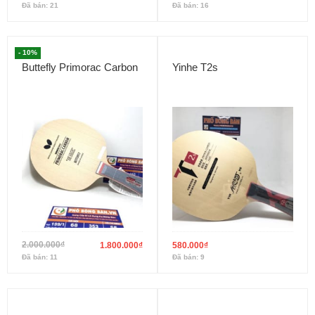
Đã bán: 21
Đã bán: 16
- 10%
Buttefly Primorac Carbon
Yinhe T2s
2.000.000
₫
1.800.000
₫
580.000
₫
Đã bán: 11
Đã bán: 9