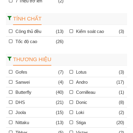
7 Triệu trở lên
(2)
TÍNH CHẤT
Công thủ đều
(13)
Kiểm soát cao
(3)
Tốc độ cao
(26)
THƯƠNG HIỆU
Gofes
(7)
Lotus
(3)
Sanwei
(4)
Andro
(17)
Butterfly
(40)
Cornilleau
(1)
DHS
(21)
Donic
(8)
Joola
(15)
Loki
(2)
Nittaku
(13)
Stiga
(20)
Tibhar
(5)
Victas
(2)