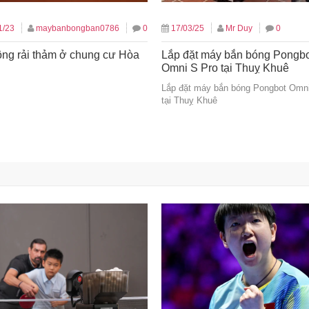
1/23
maybanbongban0786
0
17/03/25
Mr Duy
0
ông rải thảm ở chung cư Hòa
Lắp đặt máy bắn bóng Pongb
Omni S Pro tại Thuỵ Khuê
Lắp đặt máy bắn bóng Pongbot Omn
tại Thuỵ Khuê