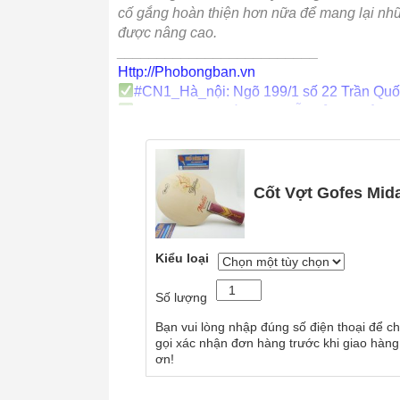
cố gắng hoàn thiện hơn nữa để mang lại nhữ
được nâng cao.
_________________________
Http://Phobongban.vn
#
CN1_Hà_nội
: Ngõ 199/1 số 22 Trần Qu
#
CN3_HCM
: Số 55 Nguyễn Bỉnh Khiêm n
Cốt Vợt Gofes Mid
Kiểu loại
Số lượng
Bạn vui lòng nhập đúng số điện thoại để ch
gọi xác nhận đơn hàng trước khi giao hàng
ơn!