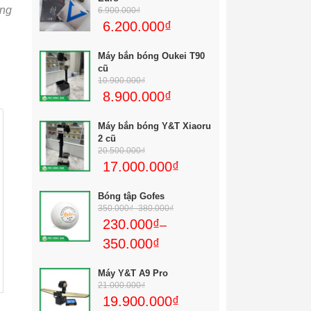
àng
6.900.000
₫
6.200.000
₫
Máy bắn bóng Oukei T90
cũ
10.900.000
₫
8.900.000
₫
Máy bắn bóng Y&T Xiaoru
2 cũ
20.500.000
₫
17.000.000
₫
Bóng tập Gofes
350.000
₫
–
380.000
₫
230.000
₫
–
350.000
₫
Máy Y&T A9 Pro
21.000.000
₫
19.900.000
₫