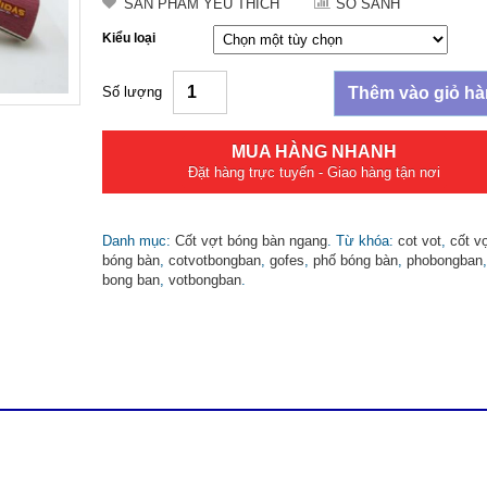
SẢN PHẨM YÊU THÍCH
SO SÁNH
Kiểu loại
Số lượng
Thêm vào giỏ h
MUA HÀNG NHANH
Đặt hàng trực tuyến - Giao hàng tận nơi
Danh mục:
Cốt vợt bóng bàn ngang
.
Từ khóa:
cot vot
,
cốt v
bóng bàn
,
cotvotbongban
,
gofes
,
phố bóng bàn
,
phobongban
bong ban
,
votbongban
.