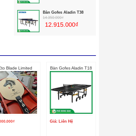
Bàn Gofes Aladin T38
14.350.000
₫
12.915.000
₫
Eto Blade Limited
Bàn Gofes Aladin T18
Giá: Liên Hệ
000.000
₫