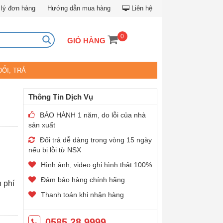
lý đơn hàng
Hướng dẫn mua hàng
Liên hệ
0
GIỎ HÀNG
ĐỔI, TRẢ
Thông Tin Dịch Vụ
BẢO HÀNH 1 năm, do lỗi của nhà
sản xuất
Đổi trả dễ dàng trong vòng 15 ngày
nếu bị lỗi từ NSX
Hình ảnh, video ghi hình thật 100%
Đảm bảo hàng chính hãng
n phí
Thanh toán khi nhận hàng
0585.28.9999