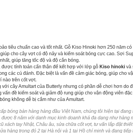
o tiêu chuẩn cao và tốt nhất. Gỗ Kiso Hinoki hơn 250 năm có
 giúp cho cây vợt có độ nảy và kiểm soát bóng cực cao. Sợi Su
hất, giúp tăng tốc độ và độ cắn bóng.
à được tính toán cẩn thận để kết hợp với lớp gỗ
Kiso hinoki
và 
rong các cú đánh. Đặc biệt là vấn đề cảm giác bóng, giúp cho v
 nào trên cốt vợt.
ng với cây Amultart của Butterly nhưng có phần dễ chơi hơn do 
 vấn đề kiểm soát và giảm độ rung giúp cho vận động viên đặc 
bóng không dễ bị cắm như của Amultart.
cấp bóng bàn hàng hàng đầu Việt Nam, chúng tôi hiện tại đang 
n đã được 8 năm với danh mục kinh doanh khá đa dạng như hàng 
 xách tay Nhật, Châu âu, sửa chữa cốt vợt, tư vấn lắp đặt thiết
a hàng trong đó 2 tại Hà nội và 1 tại Hồ chí minh và đang tiếp 