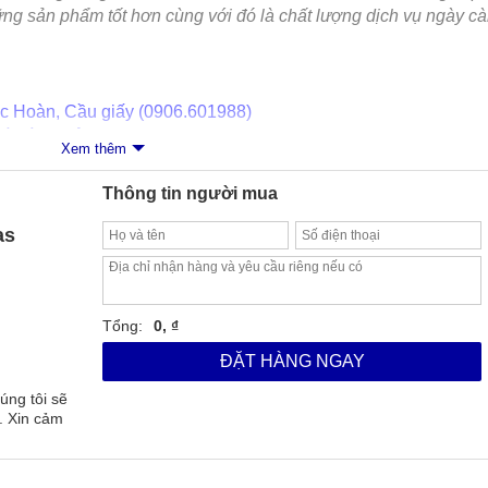
ng sản phẩm tốt hơn cùng với đó là chất lượng dịch vụ ngày c
ốc Hoàn, Cầu giấy (0906.601988)
ối dài, Quận 1 (0785.601988)
Xem thêm
Thông tin người mua
as
Tổng:
0, ₫
ĐẶT HÀNG NGAY
úng tôi sẽ
. Xin cảm