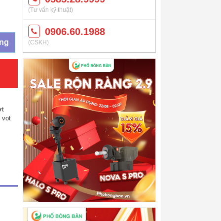
(Tư vấn kỹ thuật)
0906.60.1988
àng
(CSKH)
ợt
,
vot