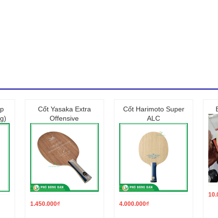
ập
Cốt Yasaka Extra
Cốt Harimoto Super
g)
Offensive
ALC
10.
1.450.000
₫
4.000.000
₫