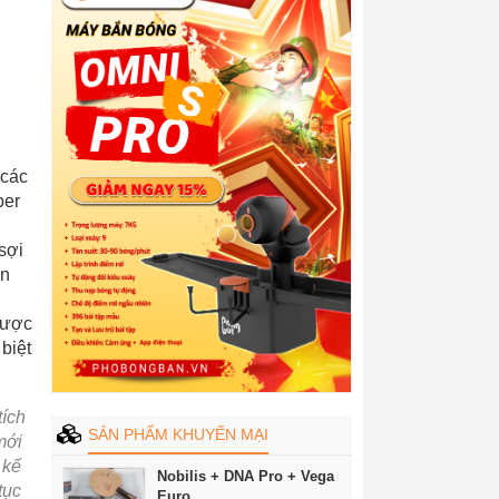
 các
per
sợi
ận
được
biệt
tích
SẢN PHẨM KHUYẾN MẠI
mới
 kế
Nobilis + DNA Pro + Vega
tục
Euro