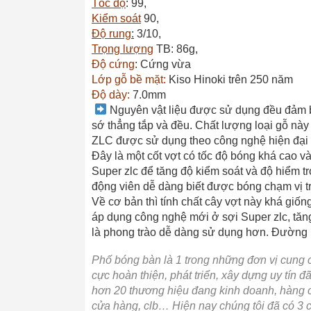
Tốc độ
: 99,
Kiểm soát
90,
Độ rung
:
3/10,
Trọng lượng
TB: 86g,
Độ cứng
: Cứng vừa
Lớp gỗ bề mặt
:
Kiso Hinoki trên 250 năm
Độ dày:
7.0mm
Nguyên vật liệu được sử dụng đều đảm bả
sớ thẳng tắp và đều. Chất lượng loại gỗ này
ZLC được sử dụng theo công nghệ hiện đại n
Đây là một cốt vợt có tốc độ bóng khá cao v
Super zlc để tăng độ kiểm soát và độ hiểm t
động viên dễ dàng biết được bóng chạm vị trí
Về cơ bản thì tính chất cây vợt này khá giố
áp dụng công nghệ mới ở sợi Super zlc, tăng
là phong trào dễ dàng sử dụng hơn. Đường 
Phố bóng bàn là 1 trong những đơn vị cung 
cực hoàn thiện, phát triển, xây dựng uy tí
hơn 20 thương hiệu đang kinh doanh, hàng cũ
cửa hàng, clb… Hiện nay chúng tôi đã có 3 cử