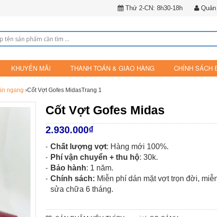
Thứ 2-CN: 8h30-18h
Quản 
KHUYẾN MÃI
THANH TOÁN & GIAO HÀNG
CHÍNH SÁCH 
bàn ngang
›Cốt Vợt Gofes MidasTrang 1
Cốt Vợt Gofes Midas
2.930.000
₫
Chất lượng vợt
: Hàng mới 100%.
Phí vận chuyển + thu hộ
: 30k.
Bảo hành
: 1 năm.
Chính sách:
Miễn phí dán mặt vợt trọn đời, miễ
sửa chữa 6 tháng.