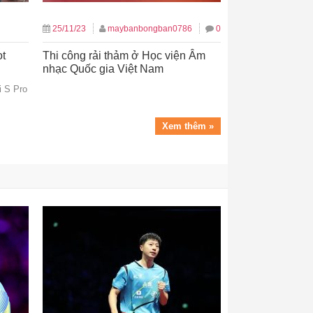
25/11/23
maybanbongban0786
0
ot
Thi công rải thảm ở Học viện Âm
nhạc Quốc gia Việt Nam
i S Pro
Xem thêm »