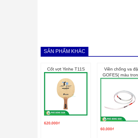
SẢN PHẨM KHÁC
Cốt vợt Yinhe T11S
Viền chống va đ
GOFES( màu tron
620.000
₫
60.000
₫