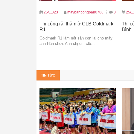
25/11/23
maybanbongban0786
0
25/1
Thi công rải thảm ở CLB Goldmark
Thi c
R1
Bình
Goldmark R1 làm nốt sân còn lại cho mấy
anh Hàn chơi. Anh chị em clb…
TIN TỨC