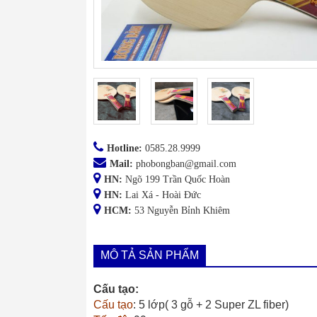
Hotline:
0585.28.9999
Mail:
phobongban@gmail.com
HN:
Ngõ 199 Trần Quốc Hoàn
HN:
Lai Xá - Hoài Đức
HCM:
53 Nguyễn Bỉnh Khiêm
MÔ TẢ SẢN PHẨM
Cấu tạo:
Cấu tạo
: 5 lớp( 3 gỗ + 2 Super ZL fiber)