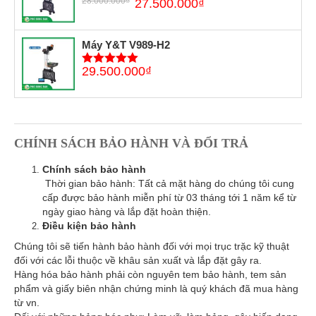
28.000.000
₫
27.500.000
₫
5
trên 5
Máy Y&T V989-H2
29.500.000
₫
5
trên 5
CHÍNH SÁCH BẢO HÀNH VÀ ĐỔI TRẢ
Chính sách bảo hành
Thời gian bảo hành: Tất cả mặt hàng do chúng tôi cung
cấp được bảo hành miễn phí từ 03 tháng tới 1 năm kể từ
ngày giao hàng và lắp đặt hoàn thiện.
Điều kiện bảo hành
Chúng tôi sẽ tiến hành bảo hành đối với mọi trục trặc kỹ thuật
đối với các lỗi thuộc về khâu sản xuất và lắp đặt gây ra.
Hàng hóa bảo hành phải còn nguyên tem bảo hành, tem sản
phẩm và giấy biên nhận chứng minh là quý khách đã mua hàng
từ vn.