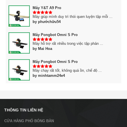
Máy Y&T A9 Pro
Máy giúp mình duy trì thói quen luyện tập mỗi ...
5
trên 5
by phướchữu54
Máy Pongbot Omni S Pro
Máy hỗ trợ rất nhiều trong việc tập phản ...
5
trên 5
by Mai Hoa
Máy Pongbot Omni S Pro
Máy chạy rất tốt, không quá ồn, chế độ ...
5
trên 5
by minhtamm24e4
THÔNG TIN LIÊN HỆ
CỬA HÀNG PHỐ BÓNG BÀN