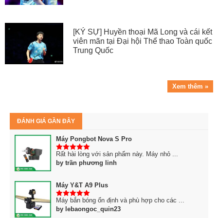
[KÝ SỰ] Huyền thoại Mã Long và cái kết
viên mãn tại Đại hội Thể thao Toàn quốc
Trung Quốc
Xem thêm »
ĐÁNH GIÁ GẦN ĐÂY
Máy Pongbot Nova S Pro
Rất hài lòng với sản phẩm này. Máy nhỏ ...
5
trên 5
by trần phương linh
Máy Y&T A9 Plus
Máy bắn bóng ổn định và phù hợp cho các ...
5
trên 5
by lebaongoc_quin23