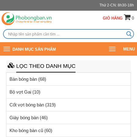
Thứ 2-CN: 8h30-18h
GIỎ HÀNG
0
Toggle
Toggle
MENU
DANH MỤC SẢN PHẨM
navigation
navigation
LỌC THEO DANH MỤC
Bàn bóng bàn
(68)
Bộ vợt Gai
(10)
Cốt vợt bóng bàn
(319)
Giày bóng bàn
(46)
Kho bóng bàn cũ
(60)