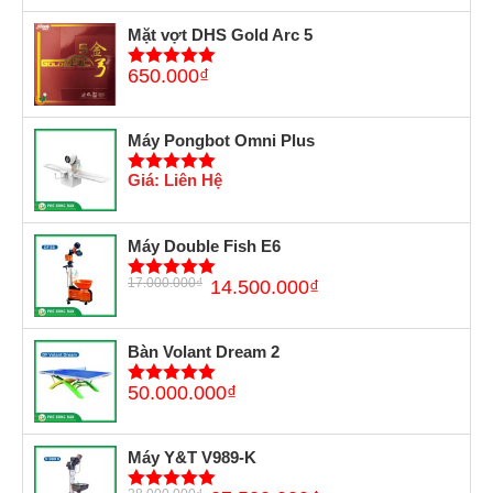
Mặt vợt DHS Gold Arc 5
650.000
₫
5
trên 5
Máy Pongbot Omni Plus
Giá: Liên Hệ
5
trên 5
Máy Double Fish E6
17.000.000
₫
14.500.000
₫
5
trên 5
Bàn Volant Dream 2
50.000.000
₫
5
trên 5
Máy Y&T V989-K