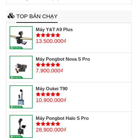
TOP BÁN CHẠY
Máy Y&T A9 Plus
13.500.000
₫
5
trên 5
Máy Pongbot Nova S Pro
7.900.000
₫
5
trên 5
Máy Oukei T90
10.900.000
₫
5
trên 5
Máy Pongbot Halo S Pro
28.900.000
₫
5
trên 5