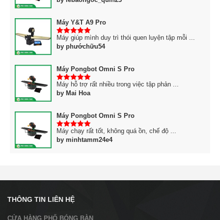
Máy Y&T A9 Pro
Máy giúp mình duy trì thói quen luyện tập mỗi ...
5
trên 5
by phướchữu54
Máy Pongbot Omni S Pro
Máy hỗ trợ rất nhiều trong việc tập phản ...
5
trên 5
by Mai Hoa
Máy Pongbot Omni S Pro
Máy chạy rất tốt, không quá ồn, chế độ ...
5
trên 5
by minhtamm24e4
THÔNG TIN LIÊN HỆ
CỬA HÀNG PHỐ BÓNG BÀN