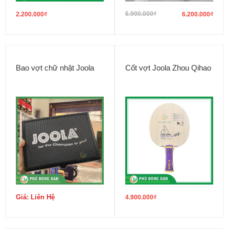
6.900.000
₫
2.200.000
₫
6.200.000
₫
Bao vợt chữ nhật Joola
Cốt vợt Joola Zhou Qihao
Giá: Liên Hệ
4.900.000
₫