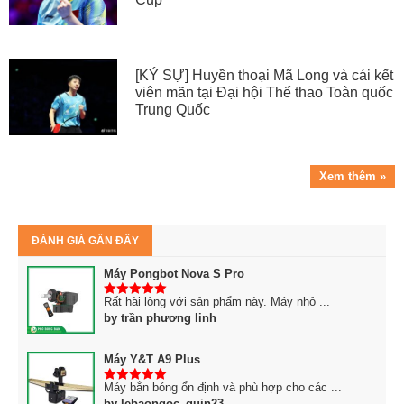
[KÝ SỰ] Huyền thoại Mã Long và cái kết
viên mãn tại Đại hội Thể thao Toàn quốc
Trung Quốc
Xem thêm »
ĐÁNH GIÁ GẦN ĐÂY
Máy Pongbot Nova S Pro
Rất hài lòng với sản phẩm này. Máy nhỏ ...
5
trên 5
by trần phương linh
Máy Y&T A9 Plus
Máy bắn bóng ổn định và phù hợp cho các ...
5
trên 5
by lebaongoc_quin23