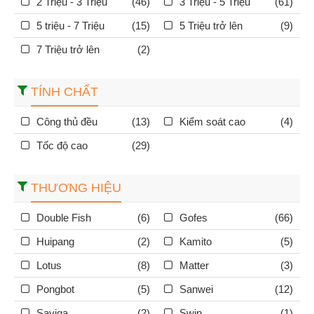
2 Triệu - 3 Triệu
(46)
3 Triệu - 5 Triệu
(61)
5 triệu - 7 Triệu
(15)
5 Triệu trở lên
(9)
7 Triệu trở lên
(2)
TÍNH CHẤT
Công thủ đều
(13)
Kiểm soát cao
(4)
Tốc độ cao
(29)
THƯƠNG HIỆU
Double Fish
(6)
Gofes
(66)
Huipang
(2)
Kamito
(5)
Lotus
(8)
Matter
(3)
Pongbot
(5)
Sanwei
(12)
Saviga
(2)
Swin
(1)