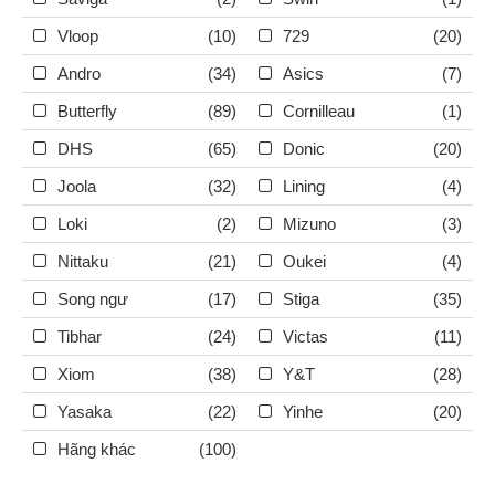
Vloop
(10)
729
(20)
Andro
(34)
Asics
(7)
Butterfly
(89)
Cornilleau
(1)
DHS
(65)
Donic
(20)
Joola
(32)
Lining
(4)
Loki
(2)
Mizuno
(3)
Nittaku
(21)
Oukei
(4)
Song ngư
(17)
Stiga
(35)
Tibhar
(24)
Victas
(11)
Xiom
(38)
Y&T
(28)
Yasaka
(22)
Yinhe
(20)
Hãng khác
(100)