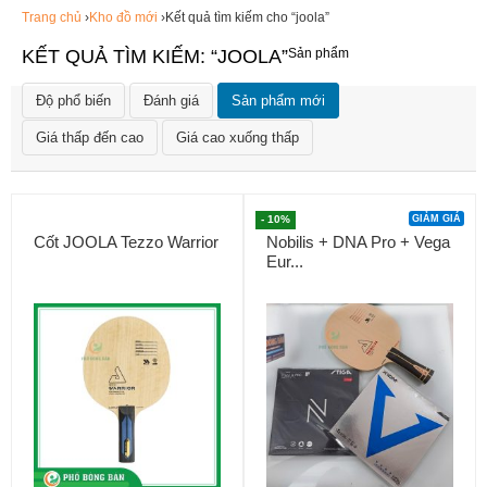
Trang chủ
›
Kho đồ mới
›Kết quả tìm kiếm cho “joola”
KẾT QUẢ TÌM KIẾM: “JOOLA”
Sản phẩm
Độ phổ biến
Đánh giá
Sản phẩm mới
Giá thấp đến cao
Giá cao xuống thấp
- 10%
GIẢM GIÁ
Cốt JOOLA Tezzo Warrior
Nobilis + DNA Pro + Vega
Eur...