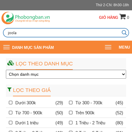
Thứ 2-CN: 8h30-18h
GIỎ HÀNG
0
Toggle
Toggle
MENU
DANH MỤC SẢN PHẨM
navigation
navigation
LỌC THEO DANH MỤC
LỌC THEO GIÁ
Dưới 300k
(29)
Từ 300 - 700k
(45)
Từ 700 - 900k
(50)
Trên 900k
(52)
Dưới 1 triệu
(49)
1 Triệu - 2 Triệu
(80)