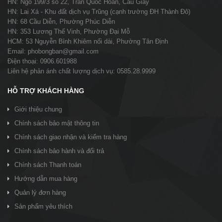
HN: Ngõ 199/3 số 22, Trần Quốc Hoàn, Cầu Giấy
HN: Lai Xá - Khu đất dịch vụ Trũng (cạnh trường ĐH Thành Đô)
HN: 68 Cầu Diễn, Phường Phúc Diễn
HN: 353 Lương Thế Vinh, Phường Đại Mỗ
HCM: 53 Nguyễn Bỉnh Khiêm nối dài, Phường Tân Định
Email: phobongban@gmail.com
Điện thoại: 0906.601988
Liên hệ phản ánh chất lượng dịch vụ: 0585.28.9999
HỖ TRỢ KHÁCH HÀNG
Giới thiệu chung
Chính sách bảo mật thông tin
Chính sách giao nhận và kiểm tra hàng
Chính sách bảo hành và đổi trả
Chính sách Thanh toán
Hướng dẫn mua hàng
Quản lý đơn hàng
Sản phẩm yêu thích