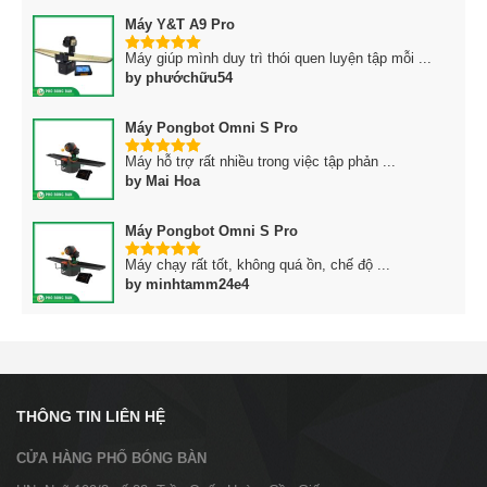
Máy Y&T A9 Pro
Máy giúp mình duy trì thói quen luyện tập mỗi ...
5
trên 5
by phướchữu54
Máy Pongbot Omni S Pro
Máy hỗ trợ rất nhiều trong việc tập phản ...
5
trên 5
by Mai Hoa
Máy Pongbot Omni S Pro
Máy chạy rất tốt, không quá ồn, chế độ ...
5
trên 5
by minhtamm24e4
THÔNG TIN LIÊN HỆ
CỬA HÀNG PHỐ BÓNG BÀN