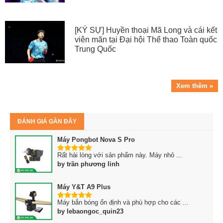
[KÝ SỰ] Huyền thoại Mã Long và cái kết
viên mãn tại Đại hội Thể thao Toàn quốc
Trung Quốc
Xem thêm »
ĐÁNH GIÁ GẦN ĐÂY
Máy Pongbot Nova S Pro
Rất hài lòng với sản phẩm này. Máy nhỏ ...
5
trên 5
by trần phương linh
Máy Y&T A9 Plus
Máy bắn bóng ổn định và phù hợp cho các ...
5
trên 5
by lebaongoc_quin23