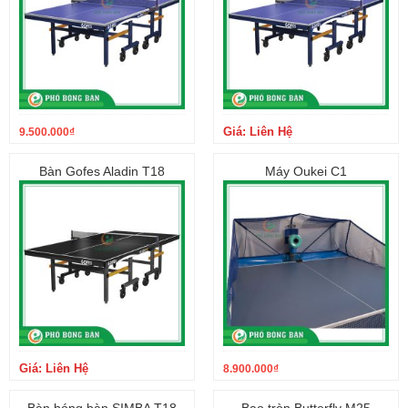
Phố bóng bàn là 1 trong những đơn vị cung cấp bóng bàn hàng
hàng đầu Việt Nam, chúng tôi hiện tại đang tích cực hoàn thiện,
phát triển, xây dựng uy tín đã được 8 năm với danh mục kinh
Giá: Liên Hệ
9.500.000
₫
doanh khá đa dạng như hàng mới hơn 20 thương hiệu đang kinh
doanh, hàng cũ xách tay Nhật, Châu âu, sửa chữa cốt vợt, tư vấn
Bàn Gofes Aladin T18
Máy Oukei C1
lắp đặt thiết kế cửa hàng, clb… Hiện nay chúng tôi đã có 4 cửa
hàng trong đó 3 tại Hà nội và 1 tại Hồ chí minh và đang tiếp tục
cố gắng hoàn thiện hơn nữa để mang lại những sản phẩm tốt hơn
cùng với đó là chất lượng dịch vụ ngày càng được nâng cao.
_________________________
Https://Phobongban.vn
#CN1_Hà_nội: Ngõ 199/3 số 22 Trần Quốc Hoàn, Cầu giấy
(0906.601988)
#CN3_HCM: Số 55 Nguyễn Bỉnh Khiêm nối dài, Quận 1
(0785.601988)
Giá: Liên Hệ
8.900.000
₫
Bàn bóng bàn SIMBA T18
Bao tròn Butterfly M25