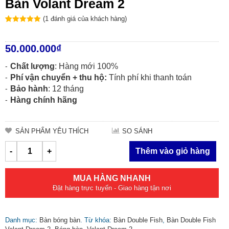
Bàn Volant Dream 2
(
1
đánh giá của khách hàng)
5
5
1
trên
dựa
trên
bình
chọn của
50.000.000
₫
khách hàng
Chất lượng
: Hàng mới 100%
Phí vận chuyển + thu hộ:
Tính phí khi thanh toán
Bảo hành
: 12 tháng
Hàng chính hãng
SẢN PHẨM YÊU THÍCH
SO SÁNH
-
+
Thêm vào giỏ hàng
MUA HÀNG NHANH
Đặt hàng trực tuyến - Giao hàng tận nơi
Danh mục:
Bàn bóng bàn
.
Từ khóa:
Bàn Double Fish
,
Bàn Double Fish