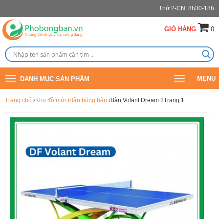
Thứ 2-CN: 8h30-18h
GIỎ HÀNG
0
Toggle
Toggle
MENU
DANH MỤC SẢN PHẨM
navigation
navigation
Trang chủ
›
Kho đồ mới
›
Bàn bóng bàn
›Bàn Volant Dream 2Trang 1