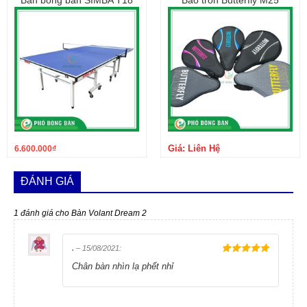
Giá: Liên Hệ
6.600.000
₫
ĐÁNH GIÁ
1 đánh giá cho
Bàn Volant Dream 2
.
–
15/08/2021
:
5
trên 5
Chân bàn nhìn lạ phết nhỉ