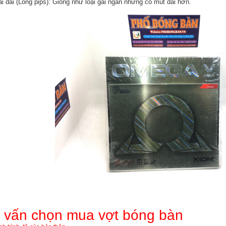
i dài (Long pips): Giống như loại gai ngắn nhưng có mút dài hơn.
 vấn chọn mua vợt bóng bàn