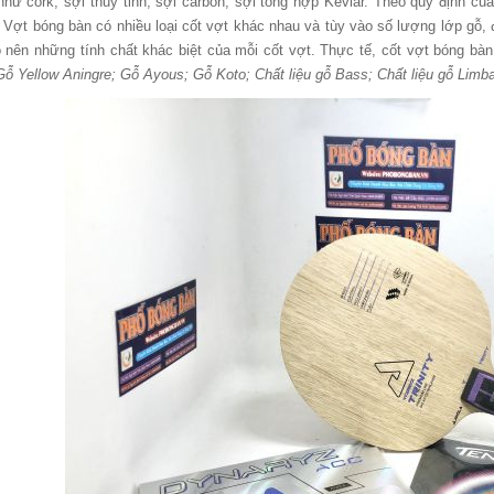
như cork, sợi thủy tinh, sợi carbon, sợi tổng hợp Kevlar. Theo quy định của
. Vợt bóng bàn có nhiều loại cốt vợt khác nhau và tùy vào số lượng lớp gỗ,
o nên những tính chất khác biệt của mỗi cốt vợt. Thực tế, cốt vợt bóng b
Gỗ Yellow Aningre; Gỗ Ayous; Gỗ Koto; Chất liệu gỗ Bass; Chất liệu gỗ Lim