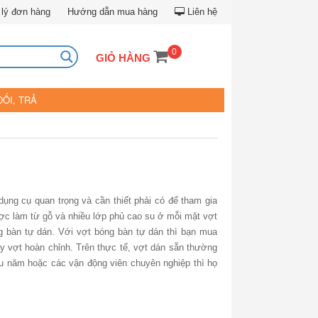
lý đơn hàng
Hướng dẫn mua hàng
Liên hệ
0
GIỎ HÀNG
ĐỔI, TRẢ
dụng cụ quan trọng và cần thiết phải có để tham gia
ược làm từ gỗ và nhiều lớp phủ cao su ở mỗi mặt vợt
ng bàn tự dán. Với vợt bóng bàn tự dán thì bạn mua
y vợt hoàn chỉnh. Trên thực tế, vợt dán sẵn thường
u năm hoặc các vận động viên chuyên nghiệp thì họ