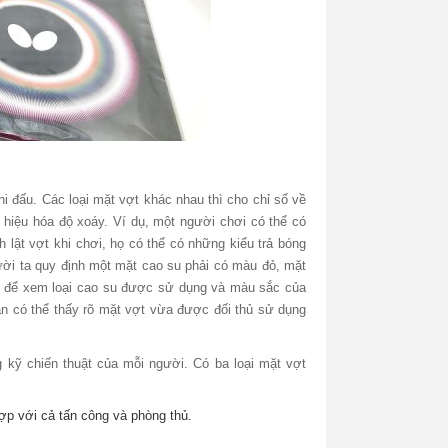
i đấu. Các loại mặt vợt khác nhau thì cho chỉ số về
 hiệu hóa độ xoáy. Ví dụ, một người chơi có thể có
 lật vợt khi chơi, họ có thể có những kiểu trả bóng
ười ta quy định một mặt cao su phải có màu đỏ, mặt
ấu để xem loại cao su được sử dụng và màu sắc của
àn có thể thấy rõ mặt vợt vừa được đối thủ sử dụng
kỹ chiến thuật của mỗi người. Có ba loại mặt vợt
hợp với cả tấn công và phòng thủ.