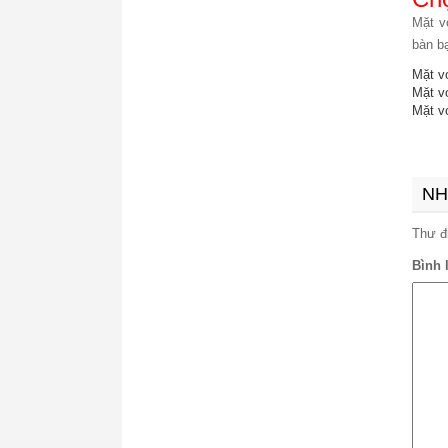
Mặt v
bàn b
Mặt vợ
Mặt v
Mặt vợ
NH
Thư đ
Bình 