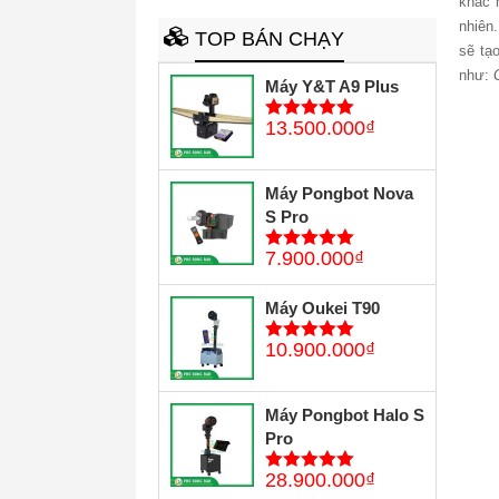
khác 
nhiên
TOP BÁN CHẠY
sẽ tạ
như:
Máy Y&T A9 Plus
13.500.000
₫
5
trên 5
Máy Pongbot Nova
S Pro
7.900.000
₫
5
trên 5
Máy Oukei T90
10.900.000
₫
5
trên 5
Máy Pongbot Halo S
Pro
28.900.000
₫
5
trên 5