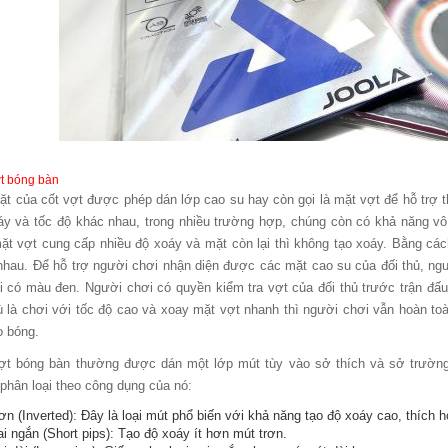
t bóng bàn
ặt của cốt vợt được phép dán lớp cao su hay còn gọi là mặt vợt để hỗ trợ th
áy và tốc độ khác nhau, trong nhiều trường hợp, chúng còn có khả năng vô
ặt vợt cung cấp nhiều độ xoáy và mặt còn lại thì không tạo xoáy. Bằng cách
nhau. Để hỗ trợ người chơi nhận diện được các mặt cao su của đối thủ, ng
ại có màu đen. Người chơi có quyền kiểm tra vợt của đối thủ trước trận đ
ù là chơi với tốc độ cao và xoay mặt vợt nhanh thì người chơi vẫn hoàn to
o bóng.
ợt bóng bàn thường được dán một lớp mút tùy vào sở thích và sở trường 
phân loại theo công dụng của nó:
ơn (Inverted): Đây là loại mút phổ biến với khả năng tạo độ xoáy cao, thích 
i ngắn (Short pips): Tạo độ xoáy ít hơn mút trơn.