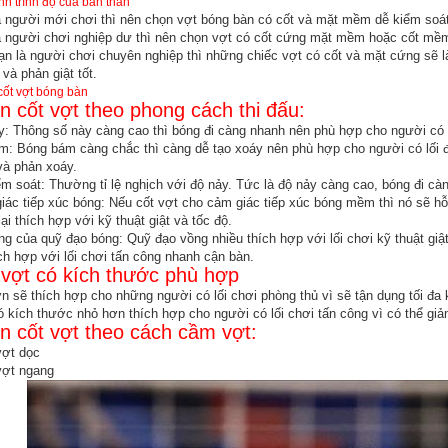
nh trình độ của bản thân
à người mới chơi thì nên chọn vợt bóng bàn có cốt và mặt mềm dễ kiểm soá
à người chơi nghiệp dư thì nên chọn vợt có cốt cứng mặt mềm hoặc cốt mề
ạn là người chơi chuyên nghiệp thì những chiếc vợt có cốt và mặt cứng sẽ 
và phản giật tốt.
ốt vợt bóng bàn
n cốt vợt theo phong cách thi đấu:
y: Thông số này càng cao thì bóng đi càng nhanh nên phù hợp cho người có 
m: Bóng bám càng chắc thì càng dễ tạo xoáy nên phù hợp cho người có lối 
và phản xoáy.
ểm soát: Thường tỉ lệ nghịch với độ nảy. Tức là độ nảy càng cao, bóng đi cà
ác tiếp xúc bóng: Nếu cốt vợt cho cảm giác tiếp xúc bóng mềm thì nó sẽ hỗ t
ại thích hợp với kỹ thuật giật và tốc độ.
ng của quỹ đạo bóng: Quỹ đạo vồng nhiều thích hợp với lối chơi kỹ thuật g
ích hợp với lối chơi tấn công nhanh cận bàn.
 vợt có kích thước phù hợp
n sẽ thích hợp cho những người có lối chơi phòng thủ vì sẽ tận dụng tối đa
ó kích thước nhỏ hơn thích hợp cho người có lối chơi tấn công vì có thể giả
n cốt vợt theo cách cầm vợt:
ợt dọc
ợt ngang