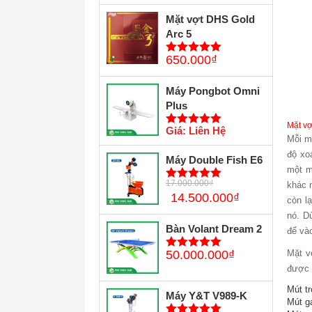
Mặt vợt DHS Gold
Arc 5
650.000
₫
5
trên 5
Máy Pongbot Omni
Plus
Mặt vợ
Giá: Liên Hệ
5
trên 5
Mỗi m
độ xo
Máy Double Fish E6
một m
17.000.000
₫
khác 
5
trên 5
14.500.000
₫
còn l
nó. D
Bàn Volant Dream 2
để và
Mặt v
50.000.000
₫
5
trên 5
được 
Mút tr
Máy Y&T V989-K
Mút ga