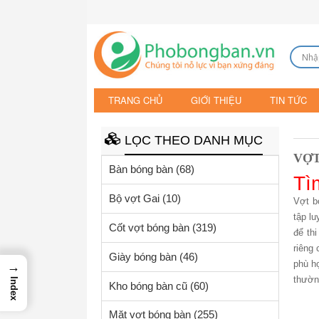
TRANG CHỦ
GIỚI THIỆU
TIN TỨC
LỌC THEO DANH MỤC
VỢT
Bàn bóng bàn
(68)
Tì
Bộ vợt Gai
(10)
Vợt b
tập l
Cốt vợt bóng bàn
(319)
để th
riêng
Giày bóng bàn
(46)
phù h
→
thườn
Index
Kho bóng bàn cũ
(60)
Mặt vợt bóng bàn
(255)