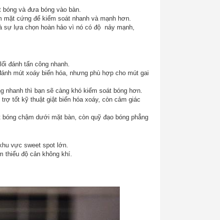
t bóng và đưa bóng vào bàn.
m mặt cứng để kiểm soát nhanh và mạnh hơn.
là sự lựa chọn hoàn hảo vì nó có độ nảy mạnh,
lối đánh tấn công nhanh.
đánh mút xoáy biến hóa, nhưng phù hợp cho mút gai
ng nhanh thì bạn sẽ càng khó kiểm soát bóng hơn.
rợ tốt kỹ thuật giật biến hóa xoáy, còn cảm giác
iật bóng chậm dưới mặt bàn, còn quỹ đạo bóng phẳng
 khu vực sweet spot lớn.
m thiểu độ cản không khí.