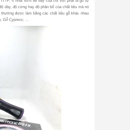
 ITTF, ít nhất 85% bề dày của cốt vợt phải là gỗ tự
 độ dày, độ cứng hay độ phân bổ của chất liệu mà nó
àn thường được làm bằng các chất liệu gỗ khác nhau
ba; Gỗ Cypress; …