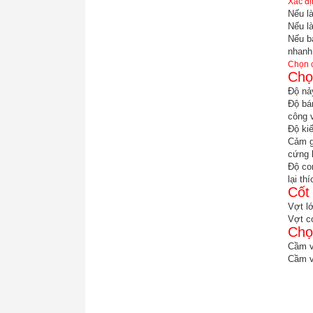
Xác đị
Nếu l
Nếu l
Nếu b
nhanh 
Chọn c
Chọ
Độ nả
Độ bá
công 
Độ ki
Cảm gi
cứng l
Độ co
lại th
Cốt
Vợt lớ
Vợt c
Chọ
Cầm v
Cầm v