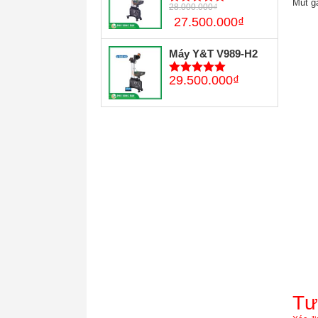
Mút ga
28.000.000
₫
5
trên 5
27.500.000
₫
Máy Y&T V989-H2
29.500.000
₫
5
trên 5
Tư