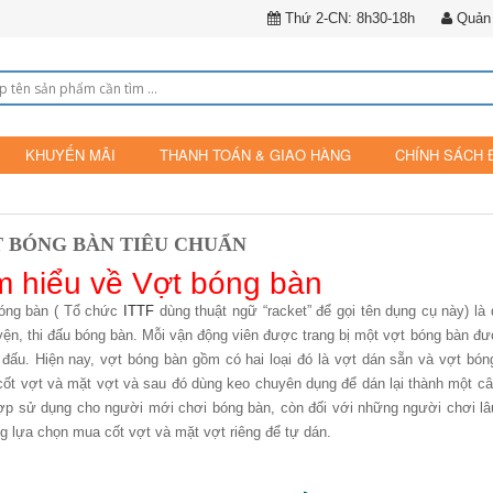
Thứ 2-CN: 8h30-18h
Quản 
KHUYẾN MÃI
THANH TOÁN & GIAO HÀNG
CHÍNH SÁCH 
 BÓNG BÀN TIÊU CHUẨN
m hiểu về Vợt bóng bàn
óng bàn ( Tổ chức
ITTF
dùng thuật ngữ “racket” để gọi tên dụng cụ này) là 
uyện, thi đấu bóng bàn. Mỗi vận động viên được trang bị một vợt bóng bàn đ
i đấu. Hiện nay, vợt bóng bàn gồm có hai loại đó là vợt dán sẵn và vợt bó
 cốt vợt và mặt vợt và sau đó dùng keo chuyên dụng để dán lại thành một câ
ợp sử dụng cho người mới chơi bóng bàn, còn đối với những người chơi lâ
g lựa chọn mua cốt vợt và mặt vợt riêng để tự dán.