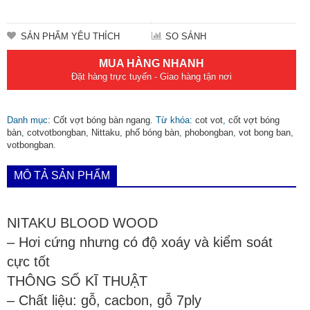
SẢN PHẨM YÊU THÍCH
SO SÁNH
MUA HÀNG NHANH
Đặt hàng trực tuyến - Giao hàng tận nơi
Danh mục:
Cốt vợt bóng bàn ngang
.
Từ khóa:
cot vot
,
cốt vợt bóng
bàn
,
cotvotbongban
,
Nittaku
,
phố bóng bàn
,
phobongban
,
vot bong ban
,
votbongban
.
MÔ TẢ SẢN PHẨM
NITAKU BLOOD WOOD
– Hơi cứng nhưng có độ xoáy và kiểm soát
cực tốt
THÔNG SỐ KĨ THUẬT
– Chất liệu: gỗ, cacbon, gỗ 7ply