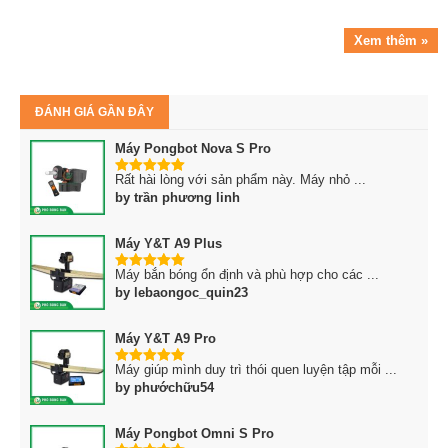
Xem thêm »
ĐÁNH GIÁ GẦN ĐÂY
Máy Pongbot Nova S Pro
Rất hài lòng với sản phẩm này. Máy nhỏ ...
5
trên 5
by trần phương linh
Máy Y&T A9 Plus
Máy bắn bóng ổn định và phù hợp cho các ...
5
trên 5
by lebaongoc_quin23
Máy Y&T A9 Pro
Máy giúp mình duy trì thói quen luyện tập mỗi ...
5
trên 5
by phướchữu54
Máy Pongbot Omni S Pro