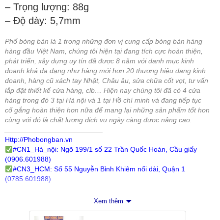
– Trọng lượng: 88g
– Độ dày: 5,7mm
Phố bóng bàn là 1 trong những đơn vị cung cấp bóng bàn hàng
hàng đầu Việt Nam, chúng tôi hiện tại đang tích cực hoàn thiện,
phát triển, xây dựng uy tín đã được 8 năm với danh mục kinh
doanh khá đa dạng như hàng mới hơn 20 thương hiệu đang kinh
doanh, hàng cũ xách tay Nhật, Châu âu, sửa chữa cốt vợt, tư vấn
lắp đặt thiết kế cửa hàng, clb… Hiện nay chúng tôi đã có 4 cửa
hàng trong đó 3 tại Hà nội và 1 tại Hồ chí minh và đang tiếp tục
cố gắng hoàn thiện hơn nữa để mang lại những sản phẩm tốt hơn
cùng với đó là chất lượng dịch vụ ngày càng được nâng cao.
_________________________
Http://Phobongban.vn
#
CN1_Hà_nội
: Ngõ 199/1 số 22 Trần Quốc Hoàn, Cầu giấy
(0906.601988)
#
CN3_HCM
: Số 55 Nguyễn Bỉnh Khiêm nối dài, Quận 1
(0785.601988)
Xem thêm