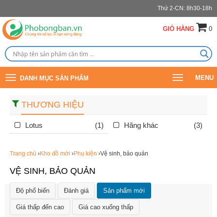
Thứ 2-CN: 8h30-18h
GIỎ HÀNG
0
Toggle
Toggle
MENU
DANH MỤC SẢN PHẨM
navigation
navigation
THƯƠNG HIỆU
Lotus
(1)
Hãng khác
(3)
Trang chủ
›
Kho đồ mới
›
Phụ kiện
›Vệ sinh, bảo quản
VỆ SINH, BẢO QUẢN
Độ phổ biến
Đánh giá
Sản phẩm mới
Giá thấp đến cao
Giá cao xuống thấp