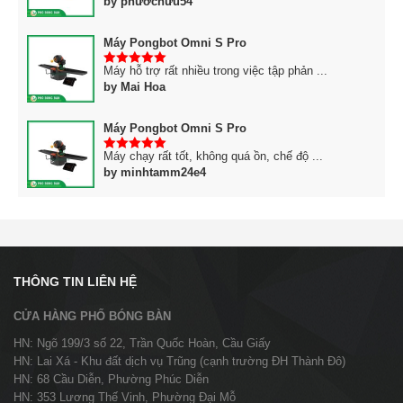
by phướchữu54
Máy Pongbot Omni S Pro
Máy hỗ trợ rất nhiều trong việc tập phản ...
5
trên 5
by Mai Hoa
Máy Pongbot Omni S Pro
Máy chạy rất tốt, không quá ồn, chế độ ...
5
trên 5
by minhtamm24e4
THÔNG TIN LIÊN HỆ
CỬA HÀNG PHỐ BÓNG BÀN
HN: Ngõ 199/3 số 22, Trần Quốc Hoàn, Cầu Giấy
HN: Lai Xá - Khu đất dịch vụ Trũng (cạnh trường ĐH Thành Đô)
HN: 68 Cầu Diễn, Phường Phúc Diễn
HN: 353 Lương Thế Vinh, Phường Đại Mỗ