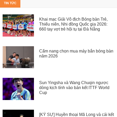
TIN TỨC
Khai mạc Giải Vô địch Bóng bàn Trẻ,
Thiếu niên, Nhi đồng Quốc gia 2026:
660 tay vợt trẻ hội tụ tại Đà Nẵng
Cẩm nang chọn mua máy bắn bóng bàn
năm 2026
Sun Yingsha và Wang Chuqin ngược
dòng kịch tính vào bán kết ITTF World
Cup
[KÝ SỰ] Huyền thoại Mã Long và cái kết