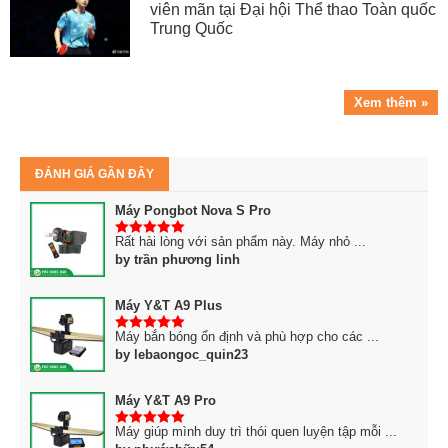
viên mãn tại Đại hội Thể thao Toàn quốc
Trung Quốc
Xem thêm »
ĐÁNH GIÁ GẦN ĐÂY
Máy Pongbot Nova S Pro
Rất hài lòng với sản phẩm này. Máy nhỏ ...
5
trên 5
by trần phương linh
Máy Y&T A9 Plus
Máy bắn bóng ổn định và phù hợp cho các ...
5
trên 5
by lebaongoc_quin23
Máy Y&T A9 Pro
Máy giúp mình duy trì thói quen luyện tập mỗi ...
5
trên 5