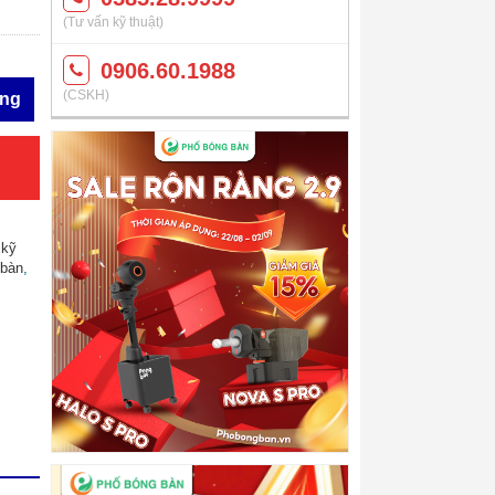
(Tư vấn kỹ thuật)
0906.60.1988
(CSKH)
àng
 kỹ
 bàn
,