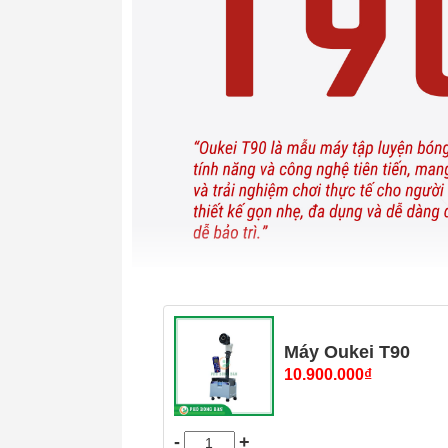
Máy Oukei T90
10.900.000
₫
-
+