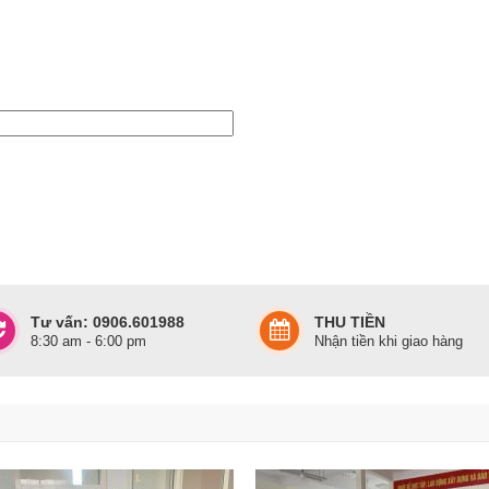
Tư vấn: 0906.601988
THU TIỀN
8:30 am - 6:00 pm
Nhận tiền khi giao hàng