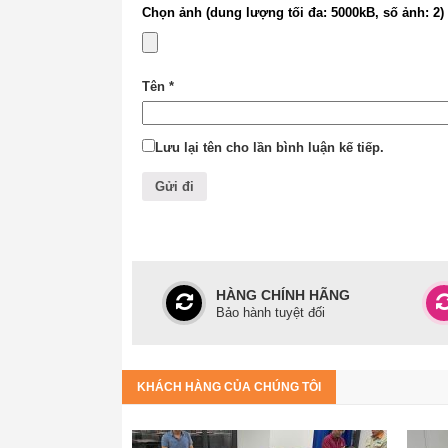
mình.
Chọn ảnh (dung lượng tối đa: 5000kB, số ảnh: 2)
C, HÌNH ẢNH SẢN PHẨM :
Tên
*
Lưu lại tên cho lần bình luận kế tiếp.
HÀNG CHÍNH HÃNG
Bảo hành tuyệt đối
KHÁCH HÀNG CỦA CHÚNG TÔI