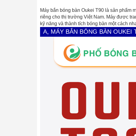
Máy bắn bóng bàn
Oukei T90
là sản phẩm mớ
riêng cho thị trường Việt Nam. Máy được tran
kỹ năng và thành tích bóng bàn một cách nh
A, MÁY BẮN BÓNG BÀN OUKEI T