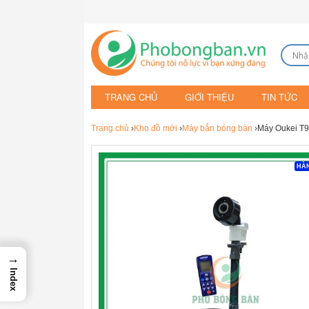
TRANG CHỦ
GIỚI THIỆU
TIN TỨC
Trang chủ
›
Kho đồ mới
›
Máy bắn bóng bàn
›Máy Oukei T9
HÀN
→
Index