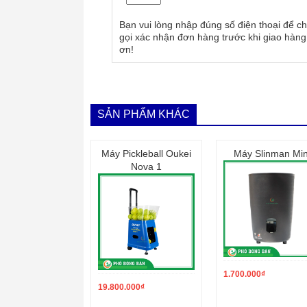
Bạn vui lòng nhập đúng số điện thoại để ch
gọi xác nhận đơn hàng trước khi giao hàng
ơn!
SẢN PHẨM KHÁC
Máy Pickleball Oukei
Máy Slinman Min
Nova 1
– Khả năng di chuyển linh hoạt với 4 bánh x
1.700.000
₫
– Khung thu bóng tách rời với máy dễ dàng th
19.800.000
₫
– Khay đựng bóng lớn có thể chứa tới 200 q