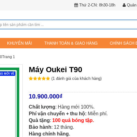
Thứ 2-CN: 8h30-18h
Quản 
KHUYẾN MÃI
THANH TOÁN & GIAO HÀNG
CHÍNH SÁCH 
0Trang 1
Máy Oukei T90
G MỚI VỀ
(
1
đánh giá của khách hàng)
5
5
1
trên
dựa
trên
bình
chọn của
10.900.000
₫
khách hàng
Chất lượng
: Hàng mới 100%.
Phí vận chuyển + thu hộ:
Miễn phí.
Quà tặng
:
100 quả bóng tập.
Bảo hành
: 12 tháng.
Hàng chính hãng.