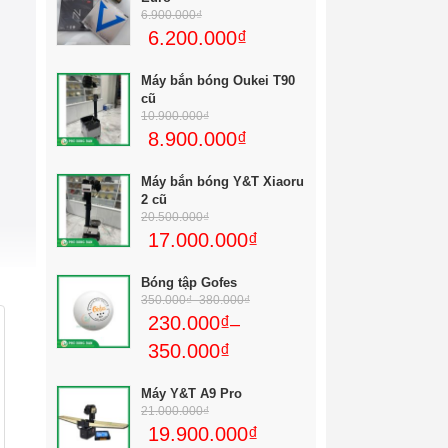
6.900.000
₫
6.200.000
₫
Máy bắn bóng Oukei T90
cũ
10.900.000
₫
8.900.000
₫
Máy bắn bóng Y&T Xiaoru
2 cũ
20.500.000
₫
17.000.000
₫
Bóng tập Gofes
350.000
₫
–
380.000
₫
230.000
₫
–
350.000
₫
Máy Y&T A9 Pro
21.000.000
₫
19.900.000
₫