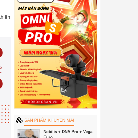
thiện
SẢN PHẨM KHUYẾN MẠI
Nobilis + DNA Pro + Vega
Euro