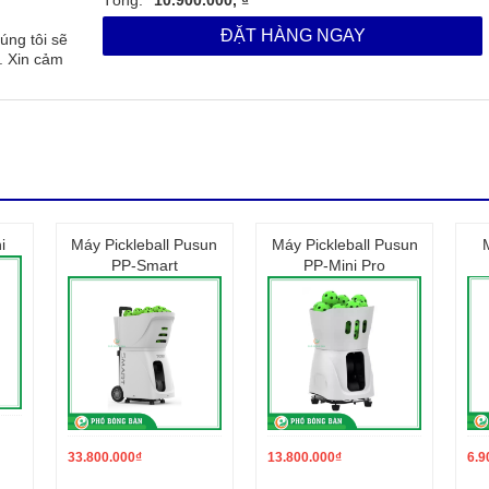
ĐẶT HÀNG NGAY
úng tôi sẽ
. Xin cảm
i
Máy Pickleball Pusun
Máy Pickleball Pusun
PP-Smart
PP-Mini Pro
e.
ay đổi vị trí bắn bóng của máy.
33.800.000
₫
13.800.000
₫
6.9
uả.