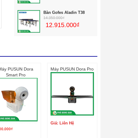
Bàn Gofes Aladin T38
14.350.000
₫
12.915.000
₫
Máy PUSUN Dora
Máy PUSUN Dora Pro
Smart Pro
Giá: Liên Hệ
00.000
₫