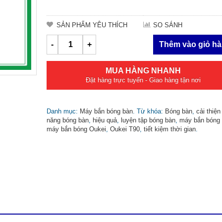
SẢN PHẨM YÊU THÍCH
SO SÁNH
-
+
Thêm vào giỏ h
MUA HÀNG NHANH
Đặt hàng trực tuyến - Giao hàng tận nơi
Danh mục:
Máy bắn bóng bàn
.
Từ khóa:
Bóng bàn
,
cải thiện
năng bóng bàn
,
hiệu quả
,
luyện tập bóng bàn
,
máy bắn bóng
máy bắn bóng Oukei
,
Oukei T90
,
tiết kiệm thời gian
.