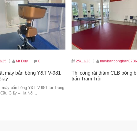
3/25
Mr Duy
0
25/11/23
maybanbongban0786
ặt máy bắn bóng Y&T V-981
Thi công rải thảm CLB bóng b
Giấy
trấn Trạm Trôi
t máy bắn bóng Y&T V-981 tại Trung
 Cầu Giấy – Hà Nội…