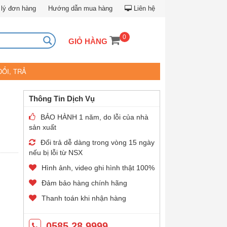
lý đơn hàng
Hướng dẫn mua hàng
Liên hệ
0
GIỎ HÀNG
ĐỔI, TRẢ
Thông Tin Dịch Vụ
BẢO HÀNH 1 năm, do lỗi của nhà
sản xuất
Đổi trả dễ dàng trong vòng 15 ngày
nếu bị lỗi từ NSX
Hình ảnh, video ghi hình thật 100%
Đảm bảo hàng chính hãng
Thanh toán khi nhận hàng
0585.28.9999