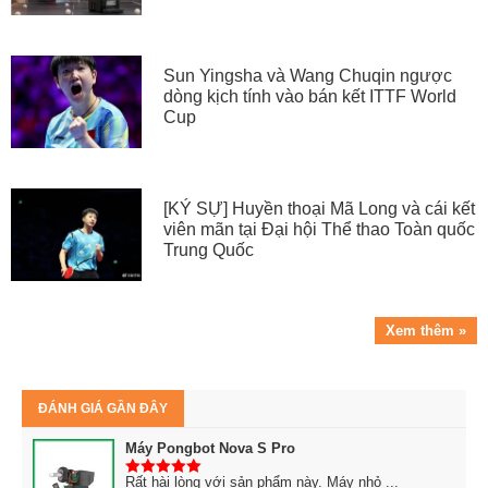
Sun Yingsha và Wang Chuqin ngược
dòng kịch tính vào bán kết ITTF World
Cup
[KÝ SỰ] Huyền thoại Mã Long và cái kết
viên mãn tại Đại hội Thể thao Toàn quốc
Trung Quốc
Xem thêm »
ĐÁNH GIÁ GẦN ĐÂY
Máy Pongbot Nova S Pro
Rất hài lòng với sản phẩm này. Máy nhỏ ...
5
trên 5