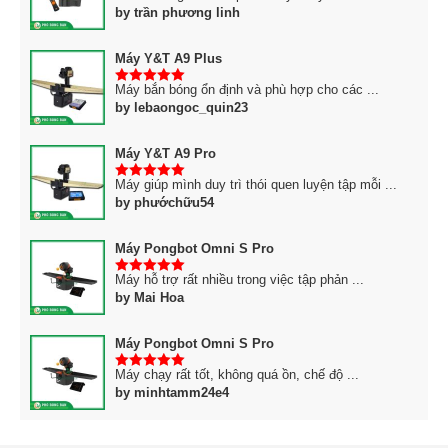
by trần phương linh
Máy Y&T A9 Plus
Máy bắn bóng ổn định và phù hợp cho các ...
5
trên 5
by lebaongoc_quin23
Máy Y&T A9 Pro
Máy giúp mình duy trì thói quen luyện tập mỗi ...
5
trên 5
by phướchữu54
Máy Pongbot Omni S Pro
Máy hỗ trợ rất nhiều trong việc tập phản ...
5
trên 5
by Mai Hoa
Máy Pongbot Omni S Pro
Máy chạy rất tốt, không quá ồn, chế độ ...
5
trên 5
by minhtamm24e4