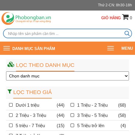
Thứ 2-CN: 8h30-18h
GIỎ HÀNG
0
Toggle
Toggle
MENU
DANH MỤC SẢN PHẨM
navigation
navigation
LỌC THEO DANH MỤC
LỌC THEO GIÁ
Dưới 1 triệu
(44)
1 Triệu - 2 Triệu
(68)
2 Triệu - 3 Triệu
(44)
3 Triệu - 5 Triệu
(58)
5 triệu - 7 Triệu
(15)
5 Triệu trở lên
(4)