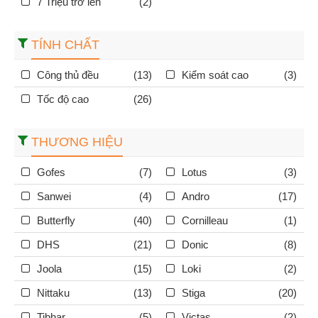
7 Triệu trở lên
(2)
TÍNH CHẤT
Công thủ đều
(13)
Kiểm soát cao
(3)
Tốc độ cao
(26)
THƯƠNG HIỆU
Gofes
(7)
Lotus
(3)
Sanwei
(4)
Andro
(17)
Butterfly
(40)
Cornilleau
(1)
DHS
(21)
Donic
(8)
Joola
(15)
Loki
(2)
Nittaku
(13)
Stiga
(20)
Tibhar
(5)
Victas
(2)