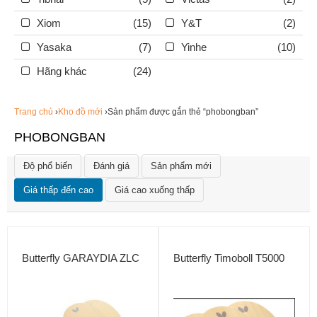
Xiom
(15)
Y&T
(2)
Yasaka
(7)
Yinhe
(10)
Hãng khác
(24)
Trang chủ
›
Kho đồ mới
›Sản phẩm được gắn thẻ “phobongban”
PHOBONGBAN
Độ phổ biến
Đánh giá
Sản phẩm mới
Giá thấp đến cao
Giá cao xuống thấp
Butterfly GARAYDIA ZLC
Butterfly Timoboll T5000