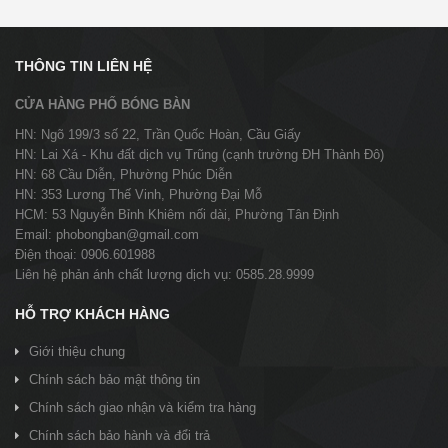
THÔNG TIN LIÊN HỆ
CỬA HÀNG PHỐ BÓNG BÀN
HN: Ngõ 199/3 số 22, Trần Quốc Hoàn, Cầu Giấy
HN: Lai Xá - Khu đất dịch vụ Trũng (cạnh trường ĐH Thành Đô)
HN: 68 Cầu Diễn, Phường Phúc Diễn
HN: 353 Lương Thế Vinh, Phường Đại Mỗ
HCM: 53 Nguyễn Bỉnh Khiêm nối dài, Phường Tân Định
Email: phobongban@gmail.com
Điện thoại: 0906.601988
Liên hệ phản ánh chất lượng dịch vụ: 0585.28.9999
HỖ TRỢ KHÁCH HÀNG
Giới thiệu chung
Chính sách bảo mật thông tin
Chính sách giao nhận và kiểm tra hàng
Chính sách bảo hành và đổi trả