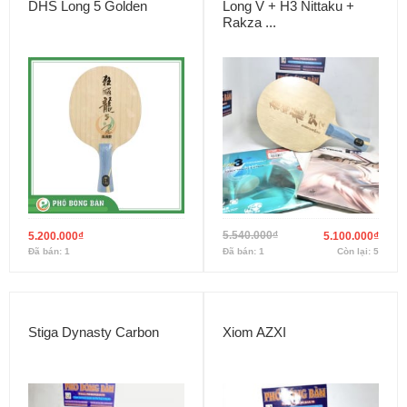
DHS Long 5 Golden
Long V + H3 Nittaku +
Rakza ...
5.540.000
₫
5.200.000
₫
5.100.000
₫
Đã bán: 1
Đã bán: 1
Còn lại: 5
Stiga Dynasty Carbon
Xiom AZXI