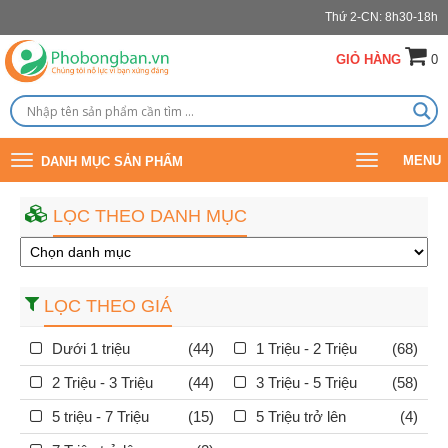
Thứ 2-CN: 8h30-18h
GIỎ HÀNG
0
Toggle
Toggle
MENU
DANH MỤC SẢN PHẨM
navigation
navigation
LỌC THEO DANH MỤC
LỌC THEO GIÁ
Dưới 1 triệu
(44)
1 Triệu - 2 Triệu
(68)
2 Triệu - 3 Triệu
(44)
3 Triệu - 5 Triệu
(58)
5 triệu - 7 Triệu
(15)
5 Triệu trở lên
(4)