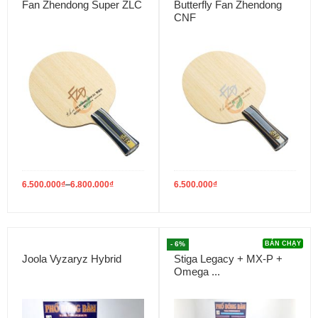
Fan Zhendong Super ZLC
Butterfly Fan Zhendong
CNF
–
6.500.000
₫
6.800.000
₫
6.500.000
₫
- 6%
BÁN CHẠY
Joola Vyzaryz Hybrid
Stiga Legacy + MX-P +
Omega ...