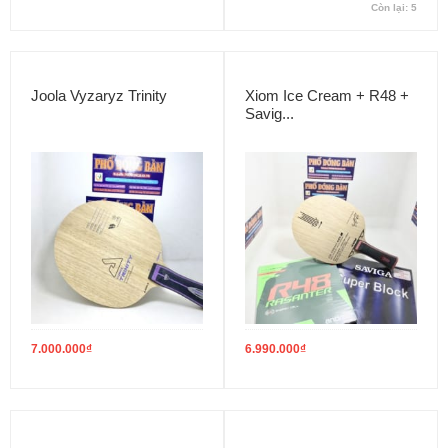
Còn lại: 5
Joola Vyzaryz Trinity
Xiom Ice Cream + R48 +
Savig...
7.000.000
₫
6.990.000
₫