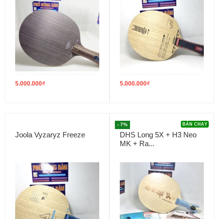
5.000.000
₫
5.000.000
₫
- 7%
BÁN CHẠY
Joola Vyzaryz Freeze
DHS Long 5X + H3 Neo
MK + Ra...