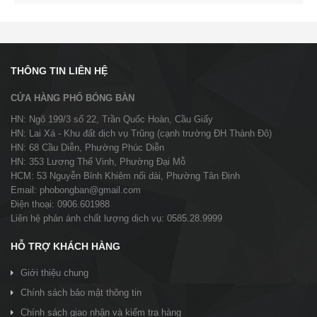
THÔNG TIN LIÊN HỆ
CỬA HÀNG PHỐ BÓNG BÀN
HN: Ngõ 199/3 số 22, Trần Quốc Hoàn, Cầu Giấy
HN: Lai Xá - Khu đất dịch vụ Trũng (cạnh trường ĐH Thành Đô)
HN: 68 Cầu Diễn, Phường Phúc Diễn
HN: 353 Lương Thế Vinh, Phường Đại Mỗ
HCM: 53 Nguyễn Bỉnh Khiêm nối dài, Phường Tân Định
Email: phobongban@gmail.com
Điện thoại: 0906.601988
Liên hệ phản ánh chất lượng dịch vụ: 0585.28.9999
HỖ TRỢ KHÁCH HÀNG
Giới thiệu chung
Chính sách bảo mật thông tin
Chính sách giao nhận và kiểm tra hàng