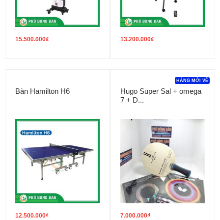
15.500.000
₫
13.200.000
₫
HÀNG MỚI VỀ
Bàn Hamilton H6
Hugo Super Sal + omega
7 + D...
12.500.000
₫
7.000.000
₫