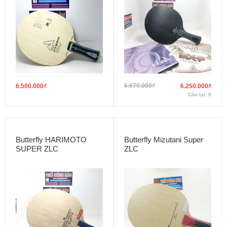
6.670.000
₫
6.500.000
₫
6.250.000
₫
Còn lại: 5
Butterfly HARIMOTO
Butterfly Mizutani Super
SUPER ZLC
ZLC