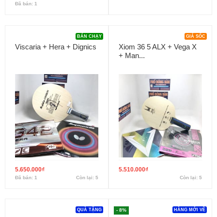
Đã bán: 1
BÁN CHẠY
GIÁ SỐC
Viscaria + Hera + Dignics
Xiom 36 5 ALX + Vega X
+ Man...
5.650.000
₫
5.510.000
₫
Đã bán: 1
Còn lại: 5
Còn lại: 5
QUÀ TẶNG
- 8%
HÀNG MỚI VỀ