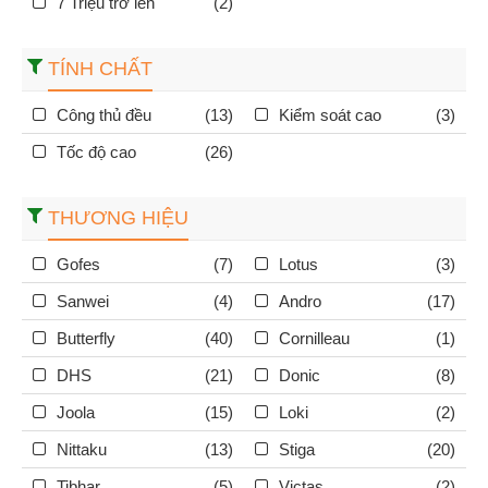
7 Triệu trở lên
(2)
TÍNH CHẤT
Công thủ đều
(13)
Kiểm soát cao
(3)
Tốc độ cao
(26)
THƯƠNG HIỆU
Gofes
(7)
Lotus
(3)
Sanwei
(4)
Andro
(17)
Butterfly
(40)
Cornilleau
(1)
DHS
(21)
Donic
(8)
Joola
(15)
Loki
(2)
Nittaku
(13)
Stiga
(20)
Tibhar
(5)
Victas
(2)