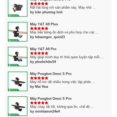
Rất hài lòng với sản phẩm này. Máy nhỏ ...
5
trên 5
by trần phương linh
Máy Y&T A9 Plus
Máy bắn bóng ổn định và phù hợp cho các ...
5
trên 5
by lebaongoc_quin23
Máy Y&T A9 Pro
Máy giúp mình duy trì thói quen luyện tập mỗi ...
5
trên 5
by phướchữu54
Máy Pongbot Omni S Pro
Máy hỗ trợ rất nhiều trong việc tập phản ...
5
trên 5
by Mai Hoa
Máy Pongbot Omni S Pro
Máy chạy rất tốt, không quá ồn, chế độ ...
5
trên 5
by minhtamm24e4