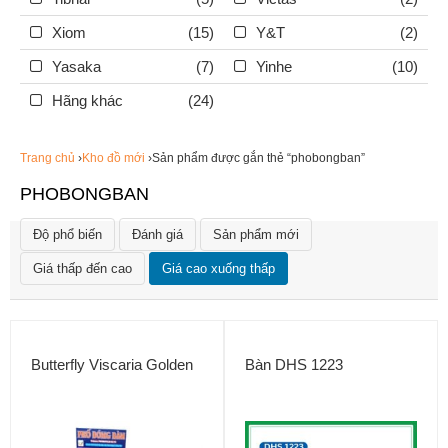
Xiom
(15)
Y&T
(2)
Yasaka
(7)
Yinhe
(10)
Hãng khác
(24)
Trang chủ
›
Kho đồ mới
›Sản phẩm được gắn thẻ “phobongban”
PHOBONGBAN
Độ phổ biến
Đánh giá
Sản phẩm mới
Giá thấp đến cao
Giá cao xuống thấp
Butterfly Viscaria Golden
Bàn DHS 1223