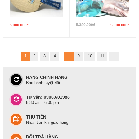
5.380.000
₫
5.000.000
₫
5.000.000
₫
1
2
3
4
…
9
10
11
→
HÀNG CHÍNH HÃNG
Bảo hành tuyệt đối
Tư vấn: 0906.601988
8:30 am - 6:00 pm
THU TIỀN
Nhận tiền khi giao hàng
ĐỔI TRẢ HÀNG