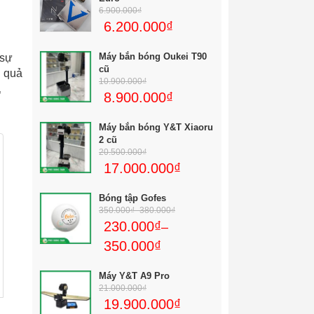
6.900.000
₫
6.200.000
₫
Máy bắn bóng Oukei T90
sự
cũ
g quả
10.900.000
₫
,
8.900.000
₫
xoáy
Máy bắn bóng Y&T Xiaoru
2 cũ
20.500.000
₫
17.000.000
₫
xuất
 việt
Bóng tập Gofes
350.000
₫
–
380.000
₫
hế
230.000
₫
–
 nhất
350.000
₫
Máy Y&T A9 Pro
21.000.000
₫
19.900.000
₫