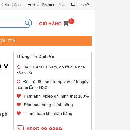
lý đơn hàng
Hướng dẫn mua hàng
Liên hệ
0
GIỎ HÀNG
ĐỔI, TRẢ
Thông Tin Dịch Vụ
a V
BẢO HÀNH 1 năm, do lỗi của nhà
sản xuất
Đổi trả dễ dàng trong vòng 15 ngày
nếu bị lỗi từ NSX
Hình ảnh, video ghi hình thật 100%
Đảm bảo hàng chính hãng
Thanh toán khi nhận hàng
n phí
0585.28.9999