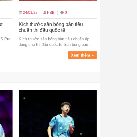
24/01/22
PBB
0
ot
Kích thước sân bóng bàn tiêu
chuẩn thi đấu quốc tế
 S Pro
Kích thước sân bóng bàn tiêu chuẩn áp
dụng cho thi đấu quốc tế Sân bóng bàn…
Xem thêm »