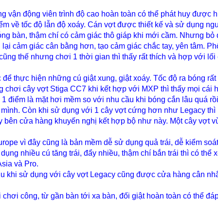
g vận động viên trình độ cao hoàn toàn có thể phát huy được h
ểm về tốc độ lẫn độ xoáy.
Cán vợt được thiết kế và sử dụng ng
óng bàn, thậm chí có cảm giác thô giáp khi mới cầm. Nhưng bỏ
lại cảm giác cân bằng hơn, tạo cảm giác chắc tay, yên tâm. Ph
ng thế nhưng chơi 1 thời gian thì thấy rất thích và hợp với lối
c để thực hiện những cú giật xung, giật xoáy. Tốc độ ra bóng rất
 chơi cây vợt Stiga CC7 khi kết hợp với MXP thì thấy mọi cái 
1 điểm là mặt hơi mềm so với nhu cầu khi bóng cắn lâu quá rồ
a mình. Còn khi sử dụng với 1 cây vợt cứng hơn như Legacy thì
y bên cửa hàng khuyến nghị kết hợp bộ như này. Một cây vợt v
rope vì đây cũng là bản mềm dễ sử dụng quả trái, dễ kiểm soát
 dụng nhiều cú tăng trái, đẩy nhiều, thậm chí bắn trái thì có thể
sia và Pro.
hịu khi sử dụng với cây vợt Legacy cũng được cửa hàng cân nh
chơi công, từ gần bàn tới xa bàn, đối giật hoàn toàn có thể đá