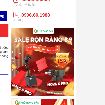
(Tư vấn kỹ thuật)
0906.60.1988
àng
(CSKH)
t bóng
ng bàn
,
t bong