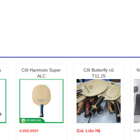
ểm ngọt ngào.
t trong xử lý bóng gần bàn cũng như những đường bóng đối giật
sao.
a
Cốt Harimoto Super
Cốt Butterfly cũ
N
ALC
T11.25
, miễn phí sửa chữa 6 tháng.
cấp bóng bàn hàng hàng đầu Việt Nam, chúng tôi hiện tại đang 
n đã được 8 năm với danh mục kinh doanh khá đa dạng như hàng 
 xách tay Nhật, Châu âu, sửa chữa cốt vợt, tư vấn lắp đặt thiết
a hàng trong đó 3 tại Hà nội và 1 tại Hồ chí minh và đang tiếp 
ng sản phẩm tốt hơn cùng với đó là chất lượng dịch vụ ngày c
Giá: Liên Hệ
6.9
4.000.000
₫