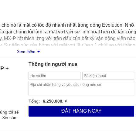
m cho nó là mặt có tốc độ nhanh nhất trong dòng Evolution.
Nhờ 
a gai chúng tôi làm ra mặt vợt với sự linh hoạt hơn để tấn côn
, MX-P rất thích ứng với trận đấu của bất kỳ vận động viên nào
y.
Sự tiếp xúc của bóng với mặt vợt lâu hơn 1 chút so với thông
rất nhiều.
Evolution MX-P được chọn bởi vận động viên đánh 
Xem thêm
Thông tin người mua
-P +
n tiến nhất của Hàn Quốc và được sản xuất tại nhà máy sản 
Các sản phẩm thế hệ mới vẫn được sản xuất dựa trên những ưu
ộ xoáy , kiểm soát và độ bền tốt nhất đã được khách hàng trên T
a thì loạt sản phẩm mới này đã áp dụng công nghệ tiên tiến mới
Tổng:
6.250.000, ₫
ng cường ma sát động tuyệt vời đưa người chơi đến gần với xu
ĐẶT HÀNG NGAY
úng tôi sẽ
ng.
. Xin cảm
n công nghệ 12k Energy Carbon