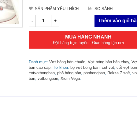
SẢN PHẨM YÊU THÍCH
SO SÁNH
-
+
Thêm vào giỏ h
MUA HÀNG NHANH
Đặt hàng trực tuyến - Giao hàng tận nơi
Danh mục:
Vợt bóng bàn chuẩn
,
Vợt bóng bàn bán chạy
,
Vợ
bàn cao cấp
.
Từ khóa:
bộ vợt bóng bàn
,
cot vot
,
cốt vợt bó
cotvotbongban
,
phố bóng bàn
,
phobongban
,
Rakza 7 soft
,
vo
ban
,
votbongban
,
Xiom Vega
.