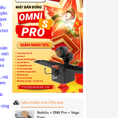
iệu
uyên
 qua
ố
 chơi
hoàn
i mới
 nó
ừa
, nói
 xem
ắc
SẢN PHẨM KHUYẾN MẠI
p ứng
Nobilis + DNA Pro + Vega
Euro