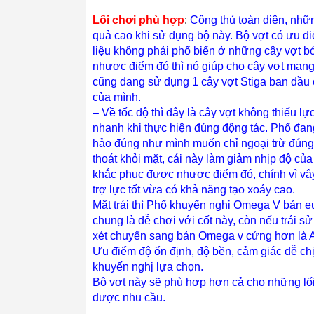
Lối chơi phù hợp
:
Công thủ toàn diện, nhữn
quả cao khi sử dụng bộ này. Bộ vợt có ưu đi
liệu không phải phổ biến ở những cây vợt b
nhược điểm đó thì nó giúp cho cây vợt mang 
cũng đang sử dụng 1 cây vợt Stiga ban đầu cũ
của mình.
– Về tốc độ thì đây là cây vợt không thiếu lự
nhanh khi thực hiện đúng động tác. Phố đang
hảo đúng như mình muốn chỉ ngoại trừ đúng 
thoát khỏi mặt, cái này làm giảm nhịp độ củ
khắc phục được nhược điểm đó, chính vì vậ
trợ lực tốt vừa có khả năng tạo xoáy cao.
Mặt trái thì Phố khuyến nghị Omega V bản eu
chung là dễ chơi với cốt này, còn nếu trái sử
xét chuyển sang bản Omega v cứng hơn là A
Ưu điểm độ ổn định, độ bền, cảm giác dễ c
khuyến nghị lựa chọn.
Bộ vợt này sẽ phù hợp hơn cả cho những lối 
được nhu cầu.