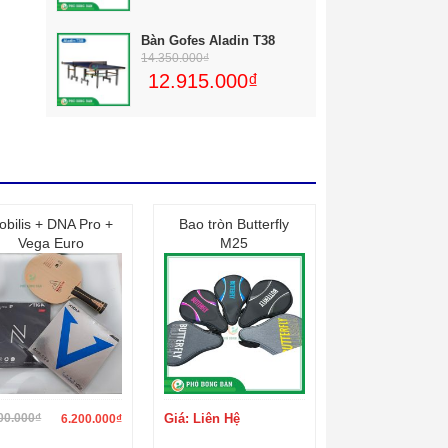
 xa
Bàn Gofes Aladin T38
14.350.000
₫
12.915.000
₫
obilis + DNA Pro +
Bao tròn Butterfly
Vega Euro
M25
tích
mới
 kế
tục
àng
00.000
₫
Giá: Liên Hệ
6.200.000
₫