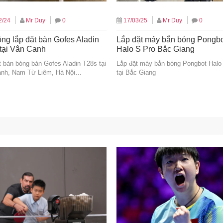
2/24
Mr Duy
0
17/03/25
Mr Duy
0
ông lắp đặt bàn Gofes Aladin
Lắp đặt máy bắn bóng Pongb
tại Vân Canh
Halo S Pro Bắc Giang
t bàn bóng bàn Gofes Aladin T28s tại
Lắp đặt máy bắn bóng Pongbot Halo
nh, Nam Từ Liêm, Hà Nội…
tại Bắc Giang