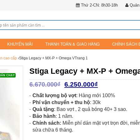
Thứ 2-CN: 8h30-18h
Quản 
KHUYẾN MÃI
THANH TOÁN & GIAO HÀNG
CHÍNH SÁCH 
n cao cấp
›Stiga Legacy + MX-P + Omega VTrang 1
Stiga Legacy + MX-P + Omeg
BÁN CHẠY
6.250.000
₫
6.670.000
₫
Chất lượng bộ vợt
: Hàng mới 100%
Phí vận chuyển + thu hộ
: 30k
Quà tặng
: Bao vợt , 2 quả bóng 40+ 3 sao.
Bảo hành
: 1 năm.
Chính sách:
Miễn phí dán mặt vợt trọn đời, miễ
sửa chữa 6 tháng.