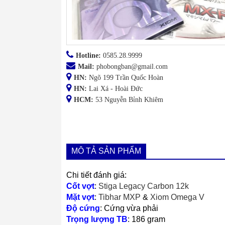
Hotline:
0585.28.9999
Mail:
phobongban@gmail.com
HN:
Ngõ 199 Trần Quốc Hoàn
HN:
Lai Xá - Hoài Đức
HCM:
53 Nguyễn Bỉnh Khiêm
MÔ TẢ SẢN PHẨM
Chi tiết đánh giá:
Cốt vợt
:
Stiga Legacy Carbon 12k
Mặt vợt
:
Tibhar MXP
&
Xiom Omega V
Độ cứng
: Cứng vừa phải
Trọng lượng TB
: 186 gram