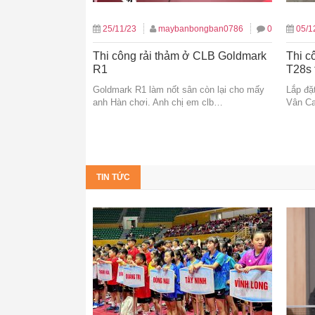
25/11/23
maybanbongban0786
0
05/1
Thi công rải thảm ở CLB Goldmark
Thi c
R1
T28s 
Goldmark R1 làm nốt sân còn lại cho mấy
Lắp đặ
anh Hàn chơi. Anh chị em clb…
Vân Ca
TIN TỨC