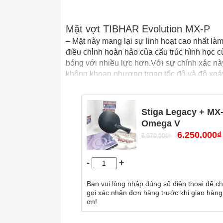
Mặt vợt TIBHAR Evolution MX-P
– Mặt này mang lại sự linh hoạt cao nhất là
điều chỉnh hoàn hảo của cấu trúc hình học củ
bóng với nhiều lực hơn.
Với sự chính xác này
không khoan nhượng trong tốc độ và độ xoá
thường do đó cho cảm giác bóng nhiều hơn 
lên thích tạo áp lực ở gần và không xa bàn.
Stiga Legacy + MX
Xiom Omega 5 Asia
Omega V
Sản phẩm được áp dụng những công nghệ tiê
6.250.000
₫
6.670.000
₫
mặt vợt hàng đầu
(ESN Elastomer)
ở Đức.
và thế mạnh của serie trước đó là tốc độ , đ
-
+
giới và Việt Nam tin dùng trong thời gian qu
nhất hiện nay
DYNAMIC FRICTION
giúp tă
Bạn vui lòng nhập đúng số điện thoại để ch
hướng kỹ thuật hiện đại nhất một cách dễ dà
gọi xác nhận đơn hàng trước khi giao hàng
ơn!
Stiga Legacy Carbon
– Cốt vợt với cấu trúc 5 lớp gỗ và 2 carbo