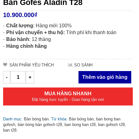
Bàn Gofes Aladin T28
10.900.000
₫
Chất lượng
: Hàng mới 100%
Phí vận chuyển + thu hộ:
Tính phí khi thanh toán
Bảo hành
: 12 tháng
Hàng chính hãng
SẢN PHẨM YÊU THÍCH
SO SÁNH
-
+
Thêm vào giỏ hàng
MUA HÀNG NHANH
Đặt hàng trực tuyến - Giao hàng tận nơi
Danh mục:
Bàn bóng bàn
.
Từ khóa:
Bàn bóng bàn
,
ban bong ban
gofesh
,
bàn bóng bàn gofesh t28
,
ban bong ban t28
,
ban gofesh t28
,
ban t28
.