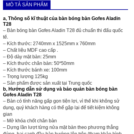
MÔ TẢ SẢN PHẨM
a, Thông số kĩ thuật của bàn bóng bàn Gofes Aladin
T28
– Bàn bóng bàn Gofes Aladin T28 đủ chuẩn thi đấu quốc
tế.
– Kích thước: 2740mm x 1525mm x 760mm
– Chất liệu MDF cao cấp .
– Độ dày mặt bàn: 25mm
– Kích thước chân bàn: 50*50mm
– Kích thước bánh xe: 100mm
– Trọng lượng 125kg
– Sản phẩm được sản xuất tại Trung quốc
b, Hướng dẫn sử dụng và bảo quản bàn bóng bàn
Gofes Aladin T28
– Bàn có tính năng gấp gọn tiện lợi, vì thế khi không sử
dụng, quý khách hàng có thể gập lại để tiết kiệm không
gian
– Mở khóa chốt chân bàn
– Dựng lần lượt từng nửa mặt bàn theo phương thẳng
đứng, hai cạnh đầu bàn hướng lên trên (tham khảo hình