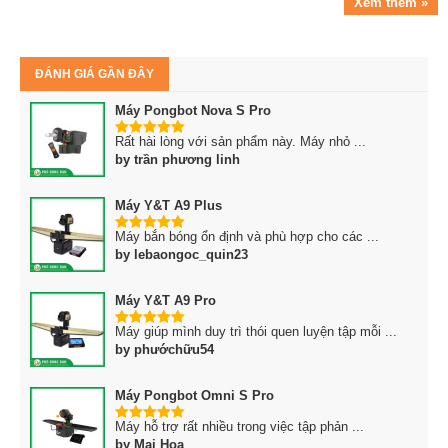
Xem thêm »
ĐÁNH GIÁ GẦN ĐÂY
Máy Pongbot Nova S Pro
Rất hài lòng với sản phẩm này. Máy nhỏ ...
5
trên 5
by trần phương linh
Máy Y&T A9 Plus
Máy bắn bóng ổn định và phù hợp cho các ...
5
trên 5
by lebaongoc_quin23
Máy Y&T A9 Pro
Máy giúp mình duy trì thói quen luyện tập mỗi ...
5
trên 5
by phướchữu54
Máy Pongbot Omni S Pro
Máy hỗ trợ rất nhiều trong việc tập phản ...
5
trên 5
by Mai Hoa