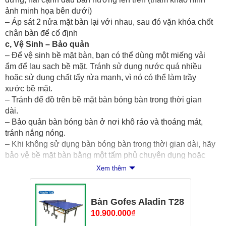
ảnh minh họa bên dưới)
– Áp sát 2 nửa mặt bàn lại với nhau, sau đó vặn khóa chốt
chân bàn để cố định
c, Vệ Sinh – Bảo quản
– Để vệ sinh bề mặt bàn, bạn có thể dùng một miếng vải
ẩm để lau sạch bề mặt. Tránh sử dụng nước quá nhiều
hoặc sử dụng chất tẩy rửa mạnh, vì nó có thể làm trầy
xước bề mặt.
– Tránh để đồ trên bề mặt bàn bóng bàn trong thời gian
dài.
– Bảo quản bàn bóng bàn ở nơi khô ráo và thoáng mát,
tránh nắng nóng.
– Khi không sử dụng bàn bóng bàn trong thời gian dài, hãy
bảo vệ bề mặt bàn bằng một tấm phủ chuyên dụng hoặc
bằng một tấm vải để tránh bụi bẩn và các vật dụng khác có
Xem thêm
thể làm trầy xước bề mặt.
Cam kết 100% hàng chính hãng – Phố Bóng Bàn
Bàn Gofes Aladin T28
10.900.000
₫