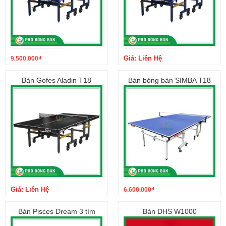
Giá: Liên Hệ
9.500.000
₫
Bàn Gofes Aladin T18
Bàn bóng bàn SIMBA T18
Giá: Liên Hệ
6.600.000
₫
Bàn Pisces Dream 3 tím
Bàn DHS W1000
Với mong muốn xây dựng một địa chỉ tin cậy và uy tín cho cộng