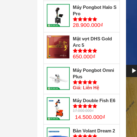
Máy Pongbot Halo S
Pro
28.900.000
₫
5
trên 5
Mặt vợt DHS Gold
Arc 5
650.000
₫
5
trên 5
Máy Pongbot Omni
Plus
Giá: Liên Hệ
5
trên 5
Máy Double Fish E6
17.000.000
₫
5
trên 5
14.500.000
₫
Bàn Volant Dream 2