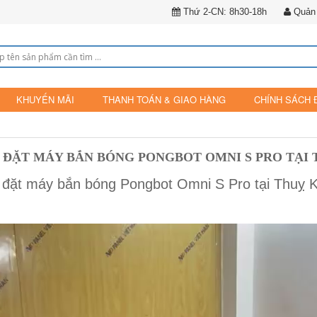
Thứ 2-CN: 8h30-18h
Quản 
KHUYẾN MÃI
THANH TOÁN & GIAO HÀNG
CHÍNH SÁCH 
 ĐẶT MÁY BẮN BÓNG PONGBOT OMNI S PRO TẠI
 đặt máy bắn bóng Pongbot Omni S Pro tại Thuỵ 