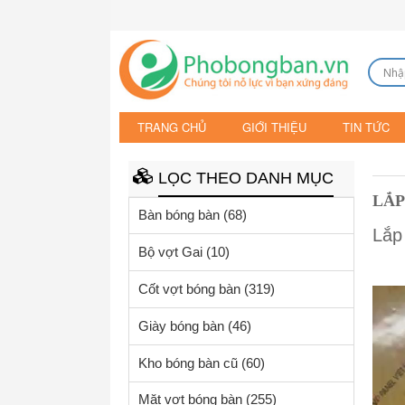
TRANG CHỦ
GIỚI THIỆU
TIN TỨC
LỌC THEO DANH MỤC
LẮP
Bàn bóng bàn
(68)
Lắp
Bộ vợt Gai
(10)
Cốt vợt bóng bàn
(319)
Video
Player
Giày bóng bàn
(46)
Kho bóng bàn cũ
(60)
Mặt vợt bóng bàn
(255)