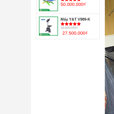
50.000.000
₫
5
trên 5
Máy Y&T V989-K
28.000.000
₫
5
trên 5
27.500.000
₫