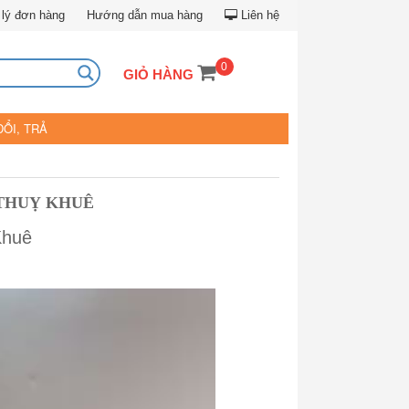
lý đơn hàng
Hướng dẫn mua hàng
Liên hệ
0
GIỎ HÀNG
ĐỔI, TRẢ
 THUỴ KHUÊ
Khuê