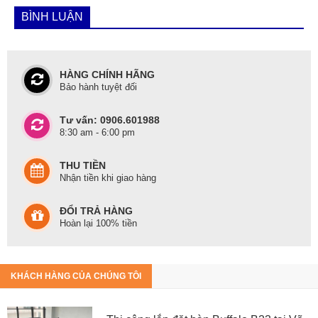
(0906.601988)
BÌNH LUẬN
#CN3_HCM: Số 55 Nguyễn Bỉnh Khiêm nối dài, Quận 1
(0785.601988)
HÀNG CHÍNH HÃNG
Bảo hành tuyệt đối
Tư vấn: 0906.601988
8:30 am - 6:00 pm
THU TIỀN
Nhận tiền khi giao hàng
ĐỔI TRẢ HÀNG
Hoàn lại 100% tiền
KHÁCH HÀNG CỦA CHÚNG TÔI