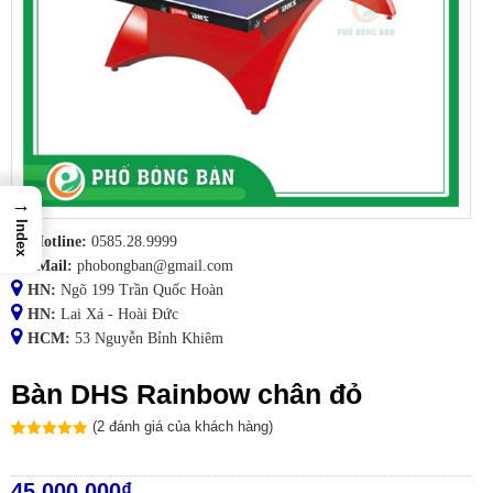
→
Index
Hotline:
0585.28.9999
Mail:
phobongban@gmail.com
HN:
Ngõ 199 Trần Quốc Hoàn
HN:
Lai Xá - Hoài Đức
HCM:
53 Nguyễn Bỉnh Khiêm
Bàn DHS Rainbow chân đỏ
(
2
đánh giá của khách hàng)
5
5
2
trên
dựa
trên
bình
chọn của
45.000.000
₫
khách hàng