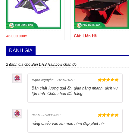
Giá: Liên Hệ
46.000.000
₫
ĐÁNH GIÁ
2 đánh giá cho
Bàn DHS Rainbow chân đỏ
Mạnh Nguyễn
–
20/07/2021
:
5
trên 5
Bàn chất lượng quá ổn, giao hàng nhanh, dịch vụ
tận tình. Chúc shop đắt hàng!
danh
–
09/08/2021
:
5
trên 5
nắng chiếu vào lên màu nhìn đẹp phết nhỉ