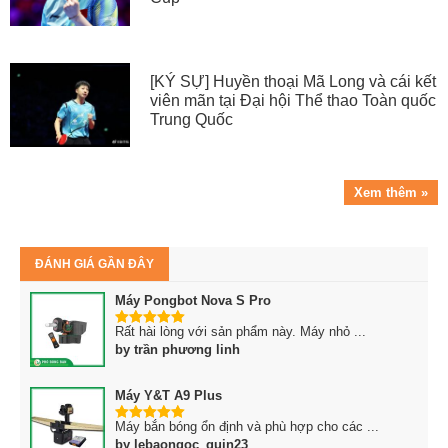
[KÝ SỰ] Huyền thoại Mã Long và cái kết
viên mãn tại Đại hội Thể thao Toàn quốc
Trung Quốc
Xem thêm »
ĐÁNH GIÁ GẦN ĐÂY
Máy Pongbot Nova S Pro
Rất hài lòng với sản phẩm này. Máy nhỏ ...
5
trên 5
by trần phương linh
Máy Y&T A9 Plus
Máy bắn bóng ổn định và phù hợp cho các ...
5
trên 5
by lebaongoc_quin23