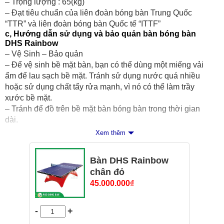
– Trọng lượng : 65(kg)
– Đạt tiêu chuẩn của liên đoàn bóng bàn Trung Quốc
“TTR” và liên đoàn bóng bàn Quốc tế “ITTF”
c, Hướng dẫn sử dụng và bảo quản bàn bóng bàn
DHS Rainbow
– Vệ Sinh – Bảo quản
– Để vệ sinh bề mặt bàn, bạn có thể dùng một miếng vải
ẩm để lau sạch bề mặt. Tránh sử dụng nước quá nhiều
hoặc sử dụng chất tẩy rửa mạnh, vì nó có thể làm trầy
xước bề mặt.
– Tránh để đồ trên bề mặt bàn bóng bàn trong thời gian
dài.
– Bảo quản bàn bóng bàn ở nơi khô ráo và thoáng mát,
Xem thêm
tránh nắng nóng.
– Khi không sử dụng bàn bóng bàn trong thời gian dài, hãy
Bàn DHS Rainbow
bảo vệ bề mặt bàn bằng một tấm phủ chuyên dụng hoặc
chân đỏ
bằng một tấm vải để tránh bụi bẩn và các vật dụng khác có
45.000.000
₫
thể làm trầy xước bề mặt.
Cam kết 100% hàng chính hãng – Phố Bóng Bàn
-
+