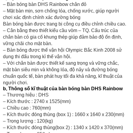
– Bàn bóng bàn
DHS Rainbow
chân đỏ
– Mặt bàn mịn, sơn chống lóa, chống xước, giúp người
chơi xác định chính xác đường bóng
Bàn bóng bàn được trang bị công cụ điều chỉnh chiều cao.
– Cân bằng theo thiết kiểu cầu vòm – TQ. Cấu trúc của
chân bàn có gia cố khung thép giúp đảm bảo độ ổn định,
vững chãi cho mặt bàn.
– Bàn bóng được thế vận hội Olympic Bắc Kinh 2008 sử
dụng thi đấu trong kì thế vận hội.
– Với chân bàn được thiết kế sang trọng và vững chắc,
mặt bàn siêu mịn và không lóa, độ nảy và đường bóng
chuẩn quốc tế, bàn phát huy tối đa khả năng, kĩ thuật của
người chơi.
b, Thông số kĩ thuật của bàn bóng bàn DHS Rainbow
– Thương hiệu : DHS
– Kích thước : 2740 x 1525(mm)
– Chiều cao : 760(mm)
– Kích thước đóng thùng (box 1) : 1660 x 1640 x 230(mm)
– Trọng lượng : 120(kg)
– Kích thước đóng thùng(box 2) : 1340 x 1420 x 370(mm)