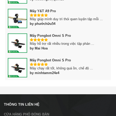
Máy Y&T A9 Pro
Máy giúp mình duy trì thói quen luyện tập mỗi ...
5
trên 5
by phướchữu54
Máy Pongbot Omni S Pro
Máy hỗ trợ rất nhiều trong việc tập phản ...
5
trên 5
by Mai Hoa
Máy Pongbot Omni S Pro
Máy chạy rất tốt, không quá ồn, chế độ ...
5
trên 5
by minhtamm24e4
THÔNG TIN LIÊN HỆ
CỬA HÀNG PHỐ BÓNG BÀN