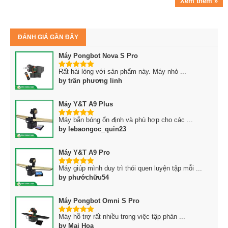
Xem thêm »
ĐÁNH GIÁ GẦN ĐÂY
Máy Pongbot Nova S Pro
Rất hài lòng với sản phẩm này. Máy nhỏ ...
5
trên 5
by trần phương linh
Máy Y&T A9 Plus
Máy bắn bóng ổn định và phù hợp cho các ...
5
trên 5
by lebaongoc_quin23
Máy Y&T A9 Pro
Máy giúp mình duy trì thói quen luyện tập mỗi ...
5
trên 5
by phướchữu54
Máy Pongbot Omni S Pro
Máy hỗ trợ rất nhiều trong việc tập phản ...
5
trên 5
by Mai Hoa