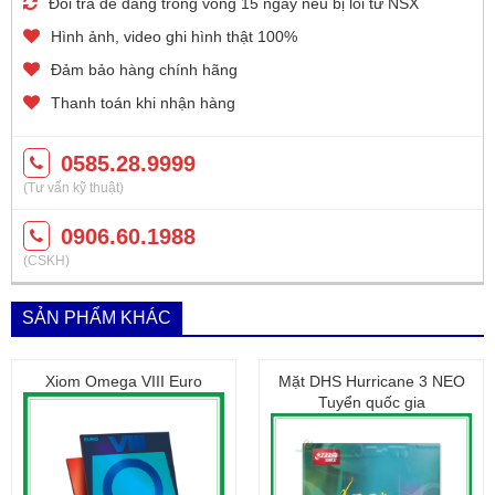
Đổi trả dễ dàng trong vòng 15 ngày nếu bị lỗi từ NSX
Hình ảnh, video ghi hình thật 100%
Đảm bảo hàng chính hãng
Thanh toán khi nhận hàng
0585.28.9999
(Tư vấn kỹ thuật)
0906.60.1988
(CSKH)
SẢN PHẨM KHÁC
Xiom Omega VIII Euro
Mặt DHS Hurricane 3 NEO
Tuyển quốc gia