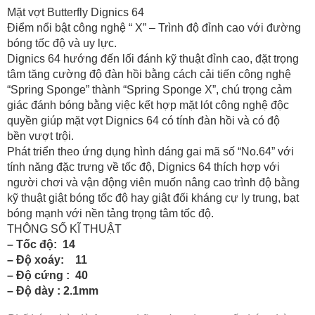
Mặt vợt Butterfly Dignics 64
Điểm nổi bật công nghệ “ X” – Trình độ đỉnh cao với đường
bóng tốc độ và uy lực.
Dignics 64 hướng đến lối đánh kỹ thuật đỉnh cao, đặt trọng
tâm tăng cường độ đàn hồi bằng cách cải tiến công nghệ
“Spring Sponge” thành “Spring Sponge X”, chú trọng cảm
giác đánh bóng bằng việc kết hợp mặt lót công nghệ độc
quyền giúp mặt vợt Dignics 64 có tính đàn hồi và có độ
bền vượt trội.
Phát triển theo ứng dụng hình dáng gai mã số “No.64” với
tính năng đặc trưng về tốc độ, Dignics 64 thích hợp với
người chơi và vận động viên muốn nâng cao trình độ bằng
kỹ thuật giật bóng tốc độ hay giật đối kháng cự ly trung, bạt
bóng mạnh với nền tảng trọng tâm tốc độ.
THÔNG SỐ KĨ THUẬT
– Tốc độ: 14
– Độ xoáy: 11
– Độ cứng : 40
–
Độ dày : 2.1mm