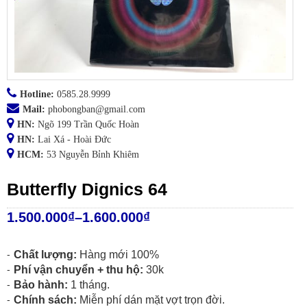
Hotline:
0585.28.9999
Mail:
phobongban@gmail.com
HN:
Ngõ 199 Trần Quốc Hoàn
HN:
Lai Xá - Hoài Đức
HCM:
53 Nguyễn Bỉnh Khiêm
Butterfly Dignics 64
1.500.000
₫
–
1.600.000
₫
Chất lượng:
Hàng mới 100%
Phí vận chuyển + thu hộ:
30k
Bảo hành:
1 tháng.
Chính sách:
Miễn phí dán mặt vợt trọn đời.