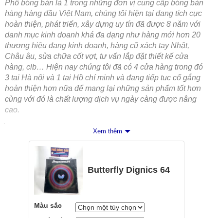
Phố bóng bàn là 1 trong những đơn vị cung cấp bóng bàn
hàng hàng đầu Việt Nam, chúng tôi hiện tại đang tích cực
hoàn thiện, phát triển, xây dựng uy tín đã được 8 năm với
danh mục kinh doanh khá đa dạng như hàng mới hơn 20
thương hiệu đang kinh doanh, hàng cũ xách tay Nhật,
Châu âu, sửa chữa cốt vợt, tư vấn lắp đặt thiết kế cửa
hàng, clb… Hiện nay chúng tôi đã có 4 cửa hàng trong đó
3 tại Hà nội và 1 tại Hồ chí minh và đang tiếp tục cố gắng
hoàn thiện hơn nữa để mang lại những sản phẩm tốt hơn
cùng với đó là chất lượng dịch vụ ngày càng được nâng
cao.
_________________________
Http://Phobongban.vn
Xem thêm
#
CN1_Hà_nội
: Ngõ 199/1 số 22 Trần Quốc Hoàn, Cầu
giấy (0906.601988)
#
CN3_HCM
: Số 55 Nguyễn Bỉnh Khiêm nối dài, Quận 1
Butterfly Dignics 64
(0785.601988)
Màu sắc