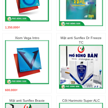
1.350.000
₫
2.000.000
₫
Xiom Vega Intro
Mặt anti Sunflex Dr Freeze
TC
600.000
₫
1.150.000
₫
Mặt anti Sunflex Braxie
Cốt Harimoto Super ALC