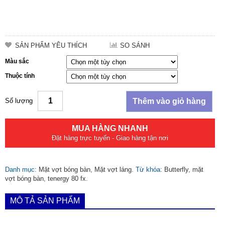
SẢN PHẨM YÊU THÍCH
SO SÁNH
Màu sắc
Thuộc tính
Số lượng
Thêm vào giỏ hàng
MUA HÀNG NHANH
Đặt hàng trực tuyến - Giao hàng tận nơi
Danh mục:
Mặt vợt bóng bàn
,
Mặt vợt láng
.
Từ khóa:
Butterfly
,
mặt
vợt bóng bàn
,
tenergy 80 fx
.
MÔ TẢ SẢN PHẨM