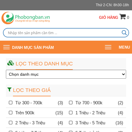
Thứ 2-CN: 8h30-18h
GIỎ HÀNG
0
Toggle
Toggle
MENU
DANH MỤC SẢN PHẨM
navigation
navigation
LỌC THEO DANH MỤC
LỌC THEO GIÁ
Từ 300 - 700k
(3)
Từ 700 - 900k
(2)
Trên 900k
(15)
1 Triệu - 2 Triệu
(4)
2 Triệu - 3 Triệu
(4)
3 Triệu - 5 Triệu
(16)