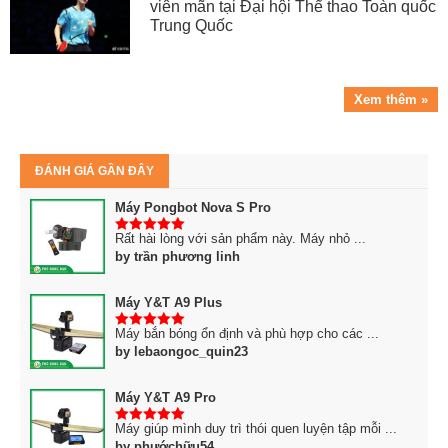
viên mãn tại Đại hội Thể thao Toàn quốc
Trung Quốc
Xem thêm »
ĐÁNH GIÁ GẦN ĐÂY
Máy Pongbot Nova S Pro
Rất hài lòng với sản phẩm này. Máy nhỏ ...
5
trên 5
by trần phương linh
Máy Y&T A9 Plus
Máy bắn bóng ổn định và phù hợp cho các ...
5
trên 5
by lebaongoc_quin23
Máy Y&T A9 Pro
Máy giúp mình duy trì thói quen luyện tập mỗi ...
5
trên 5
by phướchữu54