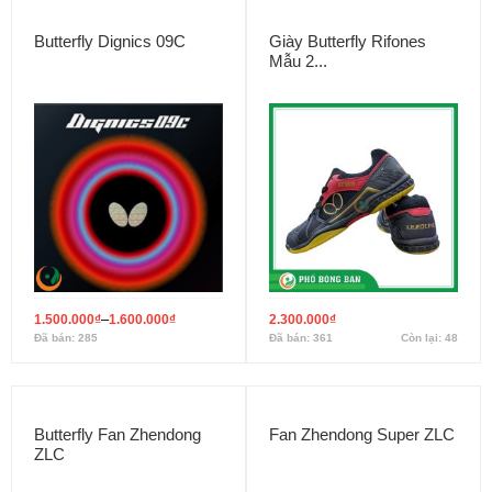
Butterfly Dignics 09C
Giày Butterfly Rifones
Mẫu 2...
–
1.500.000
₫
1.600.000
₫
2.300.000
₫
Đã bán: 285
Đã bán: 361
Còn lại: 48
Butterfly Fan Zhendong
Fan Zhendong Super ZLC
ZLC