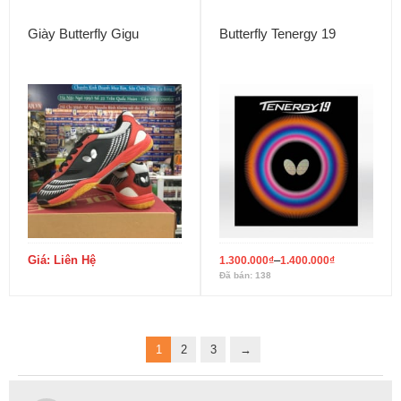
Giày Butterfly Gigu
Butterfly Tenergy 19
Giá: Liên Hệ
–
1.300.000
₫
1.400.000
₫
Đã bán: 138
1
2
3
→