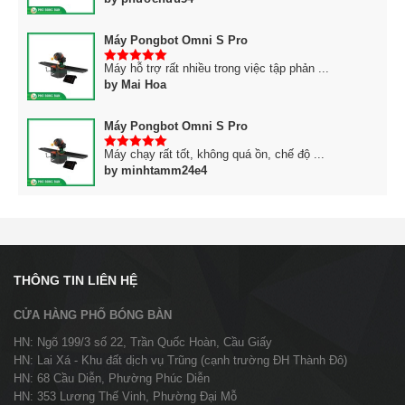
Máy Pongbot Omni S Pro
Máy hỗ trợ rất nhiều trong việc tập phản ...
5
trên 5
by Mai Hoa
Máy Pongbot Omni S Pro
Máy chạy rất tốt, không quá ồn, chế độ ...
5
trên 5
by minhtamm24e4
THÔNG TIN LIÊN HỆ
CỬA HÀNG PHỐ BÓNG BÀN
HN: Ngõ 199/3 số 22, Trần Quốc Hoàn, Cầu Giấy
HN: Lai Xá - Khu đất dịch vụ Trũng (cạnh trường ĐH Thành Đô)
HN: 68 Cầu Diễn, Phường Phúc Diễn
HN: 353 Lương Thế Vinh, Phường Đại Mỗ