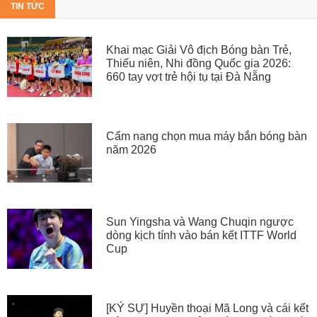
TIN TỨC
Khai mạc Giải Vô địch Bóng bàn Trẻ,
Thiếu niên, Nhi đồng Quốc gia 2026:
660 tay vợt trẻ hội tụ tại Đà Nẵng
Cẩm nang chọn mua máy bắn bóng bàn
năm 2026
Sun Yingsha và Wang Chuqin ngược
dòng kịch tính vào bán kết ITTF World
Cup
[KÝ SỰ] Huyền thoại Mã Long và cái kết