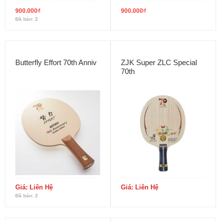
900.000
₫
900.000
₫
Đã bán: 2
Butterfly Effort 70th Anniv
ZJK Super ZLC Special
70th
Giá: Liên Hệ
Giá: Liên Hệ
Đã bán: 2