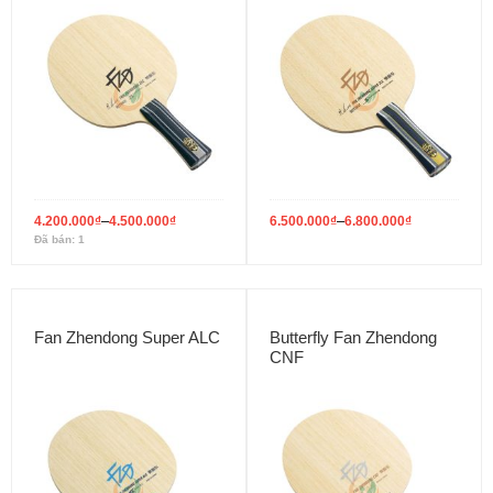
–
–
4.200.000
₫
4.500.000
₫
6.500.000
₫
6.800.000
₫
Đã bán: 1
Fan Zhendong Super ALC
Butterfly Fan Zhendong
CNF