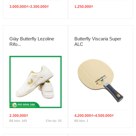
–
3.000.000
₫
3.300.000
₫
1.250.000
₫
Giày Butterfly Lezoline
Butterfly Viscaria Super
Rifo...
ALC
–
2.300.000
₫
4.200.000
₫
4.500.000
₫
Đã bán: 165
Còn lại: 32
Đã bán: 1