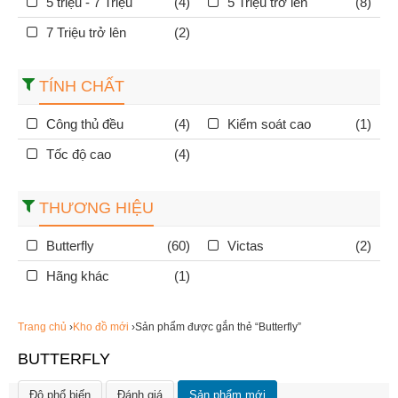
5 triệu - 7 Triệu
(4)
5 Triệu trở lên
(8)
7 Triệu trở lên
(2)
TÍNH CHẤT
Công thủ đều
(4)
Kiểm soát cao
(1)
Tốc độ cao
(4)
THƯƠNG HIỆU
Butterfly
(60)
Victas
(2)
Hãng khác
(1)
Trang chủ
›
Kho đồ mới
›Sản phẩm được gắn thẻ “Butterfly”
BUTTERFLY
Độ phổ biến
Đánh giá
Sản phẩm mới