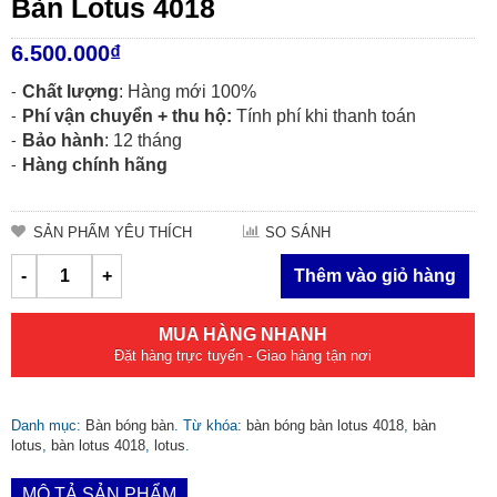
Bàn Lotus 4018
6.500.000
₫
Chất lượng
: Hàng mới 100%
Phí vận chuyển + thu hộ:
Tính phí khi thanh toán
Bảo hành
: 12 tháng
Hàng chính hãng
SẢN PHẨM YÊU THÍCH
SO SÁNH
-
+
Thêm vào giỏ hàng
MUA HÀNG NHANH
Đặt hàng trực tuyến - Giao hàng tận nơi
Danh mục:
Bàn bóng bàn
.
Từ khóa:
bàn bóng bàn lotus 4018
,
bàn
lotus
,
bàn lotus 4018
,
lotus
.
MÔ TẢ SẢN PHẨM