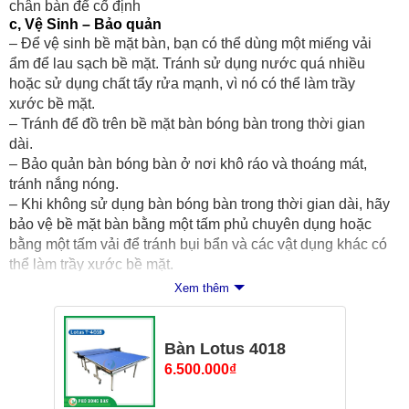
chân bàn để cố định
c, Vệ Sinh – Bảo quản
– Để vệ sinh bề mặt bàn, bạn có thể dùng một miếng vải
ẩm để lau sạch bề mặt. Tránh sử dụng nước quá nhiều
hoặc sử dụng chất tẩy rửa mạnh, vì nó có thể làm trầy
xước bề mặt.
– Tránh để đồ trên bề mặt bàn bóng bàn trong thời gian
dài.
– Bảo quản bàn bóng bàn ở nơi khô ráo và thoáng mát,
tránh nắng nóng.
– Khi không sử dụng bàn bóng bàn trong thời gian dài, hãy
bảo vệ bề mặt bàn bằng một tấm phủ chuyên dụng hoặc
bằng một tấm vải để tránh bụi bẩn và các vật dụng khác có
thể làm trầy xước bề mặt.
Cam kết 100% hàng chính hãng – Phố Bóng Bàn
Xem thêm
Bàn Lotus 4018
6.500.000
₫