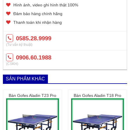
#CN3_HCM: Số 55 Nguyễn Bỉnh Khiêm nối dài, Quận 1
Hình ảnh, video ghi hình thật 100%
(0785.601988)
Đảm bảo hàng chính hãng
Thanh toán khi nhận hàng
0585.28.9999
(Tư vấn kỹ thuật)
0906.60.1988
(CSKH)
SẢN PHẨM KHÁC
Bàn Gofes Aladin T23 Pro
Bàn Gofes Aladin T18 Pro