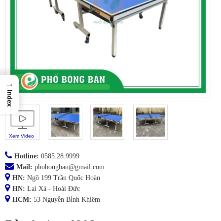
→
Index
Xem Video
Hotline:
0585.28.9999
Mail:
phobongban@gmail.com
HN:
Ngõ 199 Trần Quốc Hoàn
HN:
Lai Xá - Hoài Đức
HCM:
53 Nguyễn Bỉnh Khiêm