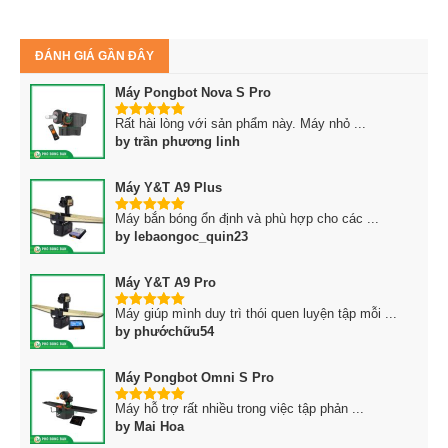
ĐÁNH GIÁ GẦN ĐÂY
Máy Pongbot Nova S Pro
Rất hài lòng với sản phẩm này. Máy nhỏ ...
5
trên 5
by trần phương linh
Máy Y&T A9 Plus
Máy bắn bóng ổn định và phù hợp cho các ...
5
trên 5
by lebaongoc_quin23
Máy Y&T A9 Pro
Máy giúp mình duy trì thói quen luyện tập mỗi ...
5
trên 5
by phướchữu54
Máy Pongbot Omni S Pro
Máy hỗ trợ rất nhiều trong việc tập phản ...
5
trên 5
by Mai Hoa