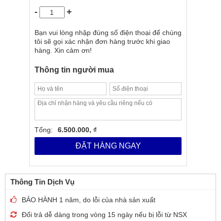
-
+
Bạn vui lòng nhập đúng số điện thoại để chúng
tôi sẽ gọi xác nhận đơn hàng trước khi giao
hàng. Xin cảm ơn!
Thông tin người mua
Phố bóng bàn là 1 trong những đơn vị cung cấp bóng bàn hàng hàng
đầu Việt Nam, chúng tôi hiện tại đang tích cực hoàn thiện, phát triển,
xây dựng uy tín đã được 8 năm với danh mục kinh doanh khá đa dạng
Tổng:
6.500.000, ₫
như hàng mới hơn 20 thương hiệu đang kinh doanh, hàng cũ xách tay
Nhật, Châu âu, sửa chữa cốt vợt, tư vấn lắp đặt thiết kế cửa hàng,
ĐẶT HÀNG NGAY
clb… Hiện nay chúng tôi đã có 4 cửa hàng trong đó 3 tại Hà nội và 1 tại
Hồ chí minh và đang tiếp tục cố gắng hoàn thiện hơn nữa để mang lại
những sản phẩm tốt hơn cùng với đó là chất lượng dịch vụ ngày càng
được nâng cao.
Thông Tin Dịch Vụ
_________________________
Https://Phobongban.vn
BẢO HÀNH 1 năm, do lỗi của nhà sản xuất
#CN1_Hà_nội: Ngõ 199/3 số 22 Trần Quốc Hoàn, Cầu giấy
(0906.601988)
Đổi trả dễ dàng trong vòng 15 ngày nếu bị lỗi từ NSX