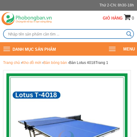
Thứ 2-CN: 8h30-18h
GIỎ HÀNG
0
Toggle
Toggle
MENU
DANH MỤC SẢN PHẨM
navigation
navigation
Trang chủ
›
Kho đồ mới
›
Bàn bóng bàn
›Bàn Lotus 4018Trang 1