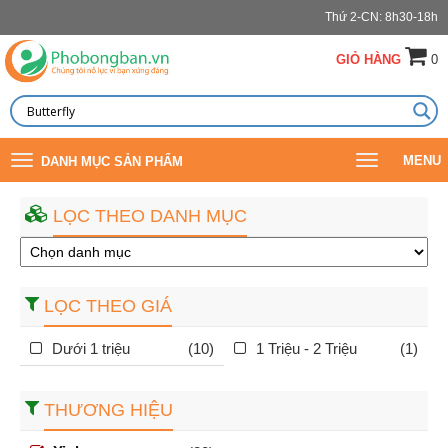
Thứ 2-CN: 8h30-18h
GIỎ HÀNG
0
Toggle
Toggle
MENU
DANH MỤC SẢN PHẨM
navigation
navigation
LỌC THEO DANH MỤC
LỌC THEO GIÁ
Dưới 1 triệu
(10)
1 Triệu - 2 Triệu
(1)
THƯƠNG HIỆU