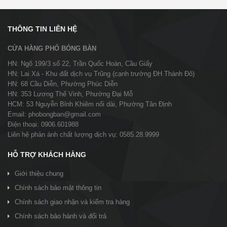
THÔNG TIN LIÊN HỆ
CỬA HÀNG PHỐ BÓNG BÀN
HN: Ngõ 199/3 số 22, Trần Quốc Hoàn, Cầu Giấy
HN: Lai Xá - Khu đất dịch vụ Trũng (cạnh trường ĐH Thành Đô)
HN: 68 Cầu Diễn, Phường Phúc Diễn
HN: 353 Lương Thế Vinh, Phường Đại Mỗ
HCM: 53 Nguyễn Bỉnh Khiêm nối dài, Phường Tân Định
Email: phobongban@gmail.com
Điện thoại: 0906.601988
Liên hệ phản ánh chất lượng dịch vụ: 0585.28.9999
HỖ TRỢ KHÁCH HÀNG
Giới thiệu chung
Chính sách bảo mật thông tin
Chính sách giao nhận và kiểm tra hàng
Chính sách bảo hành và đổi trả