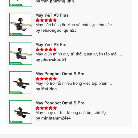
by trần phương linh
Máy Y&T A9 Plus
Máy bắn bóng ổn định và phù hợp cho các ...
5
trên 5
by lebaongoc_quin23
Máy Y&T A9 Pro
Máy giúp mình duy trì thói quen luyện tập mỗi ...
5
trên 5
by phướchữu54
Máy Pongbot Omni S Pro
Máy hỗ trợ rất nhiều trong việc tập phản ...
5
trên 5
by Mai Hoa
Máy Pongbot Omni S Pro
Máy chạy rất tốt, không quá ồn, chế độ ...
5
trên 5
by minhtamm24e4