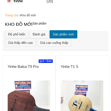
Yinhe
(20)
Trang chủ
›Kho đồ mới
KHO ĐỒ MỚI
Sản phẩm
Độ phổ biến
Đánh giá
Sản phẩm mới
Giá thấp đến cao
Giá cao xuống thấp
QUÀ TẶNG
Yinhe Balsa T9 Pro
Yinhe T1 S