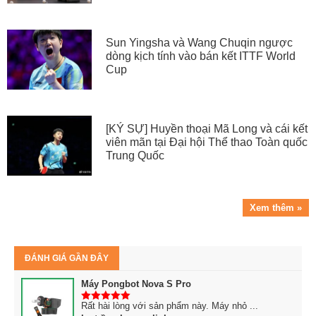
Sun Yingsha và Wang Chuqin ngược
dòng kịch tính vào bán kết ITTF World
Cup
[KÝ SỰ] Huyền thoại Mã Long và cái kết
viên mãn tại Đại hội Thể thao Toàn quốc
Trung Quốc
Xem thêm »
ĐÁNH GIÁ GẦN ĐÂY
Máy Pongbot Nova S Pro
Rất hài lòng với sản phẩm này. Máy nhỏ ...
5
trên 5