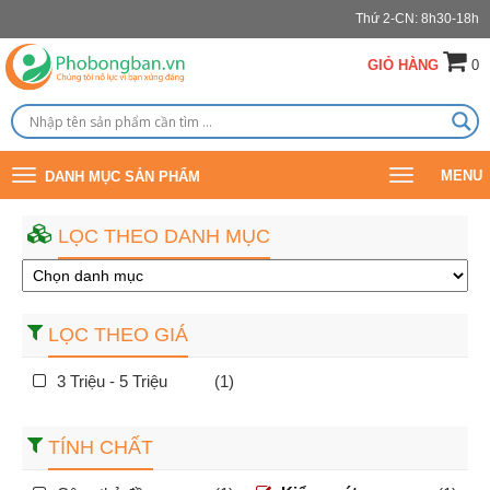
Thứ 2-CN: 8h30-18h
GIỎ HÀNG
0
Toggle
Toggle
MENU
DANH MỤC SẢN PHẨM
navigation
navigation
LỌC THEO DANH MỤC
LỌC THEO GIÁ
3 Triệu - 5 Triệu
(1)
TÍNH CHẤT