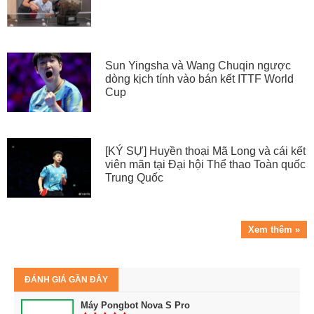
Sun Yingsha và Wang Chuqin ngược
dòng kịch tính vào bán kết ITTF World
Cup
[KÝ SỰ] Huyền thoại Mã Long và cái kết
viên mãn tại Đại hội Thể thao Toàn quốc
Trung Quốc
Xem thêm »
ĐÁNH GIÁ GẦN ĐÂY
Máy Pongbot Nova S Pro