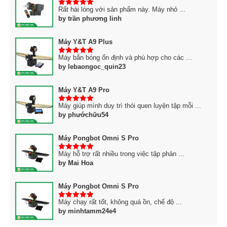
Rất hài lòng với sản phẩm này. Máy nhỏ ...
5
trên 5
by trần phương linh
Máy Y&T A9 Plus
Máy bắn bóng ổn định và phù hợp cho các ...
5
trên 5
by lebaongoc_quin23
Máy Y&T A9 Pro
Máy giúp mình duy trì thói quen luyện tập mỗi ...
5
trên 5
by phướchữu54
Máy Pongbot Omni S Pro
Máy hỗ trợ rất nhiều trong việc tập phản ...
5
trên 5
by Mai Hoa
Máy Pongbot Omni S Pro
Máy chạy rất tốt, không quá ồn, chế độ ...
5
trên 5
by minhtamm24e4