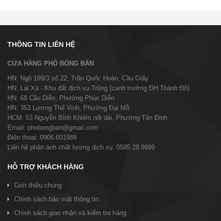
THÔNG TIN LIÊN HỆ
CỬA HÀNG PHỐ BÓNG BÀN
HN: Ngõ 199/3 số 22, Trần Quốc Hoàn, Cầu Giấy
HN: Lai Xá - Khu đất dịch vụ Trũng (cạnh trường ĐH Thành Đô)
HN: 68 Cầu Diễn, Phường Phúc Diễn
HN: 353 Lương Thế Vinh, Phường Đại Mỗ
HCM: 53 Nguyễn Bỉnh Khiêm nối dài, Phường Tân Định
Email: phobongban@gmail.com
Điện thoại: 0906.601988
Liên hệ phản ánh chất lượng dịch vụ: 0585.28.9999
HỖ TRỢ KHÁCH HÀNG
Giới thiệu chung
Chính sách bảo mật thông tin
Chính sách giao nhận và kiểm tra hàng