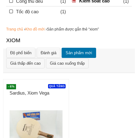
Kiểm soát cao
Công thủ đều
(1)
(1)
Tốc độ cao
(1)
Trang chủ
›
Kho đồ mới
›Sản phẩm được gắn thẻ “xiom”
XIOM
Độ phổ biến
Đánh giá
Sản phẩm mới
Giá thấp đến cao
Giá cao xuống thấp
- 6%
QUÀ TẶNG
Sardius, Xiom Vega