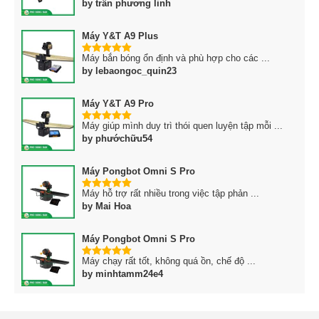
by trần phương linh
Máy Y&T A9 Plus
Máy bắn bóng ổn định và phù hợp cho các ...
5
trên 5
by lebaongoc_quin23
Máy Y&T A9 Pro
Máy giúp mình duy trì thói quen luyện tập mỗi ...
5
trên 5
by phướchữu54
Máy Pongbot Omni S Pro
Máy hỗ trợ rất nhiều trong việc tập phản ...
5
trên 5
by Mai Hoa
Máy Pongbot Omni S Pro
Máy chạy rất tốt, không quá ồn, chế độ ...
5
trên 5
by minhtamm24e4