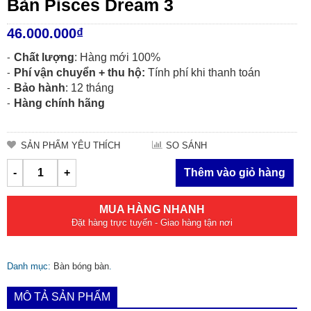
Bàn Pisces Dream 3
46.000.000
₫
Chất lượng
: Hàng mới 100%
Phí vận chuyển + thu hộ:
Tính phí khi thanh toán
Bảo hành
: 12 tháng
Hàng chính hãng
SẢN PHẨM YÊU THÍCH
SO SÁNH
-
+
Thêm vào giỏ hàng
MUA HÀNG NHANH
Đặt hàng trực tuyến - Giao hàng tận nơi
Danh mục:
Bàn bóng bàn
.
MÔ TẢ SẢN PHẨM