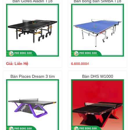
Bàn Gofes Aladin T18
Bàn bóng bàn SIMBA T18
Giá: Liên Hệ
6.600.000
₫
Bàn Pisces Dream 3 tím
Bàn DHS W1000