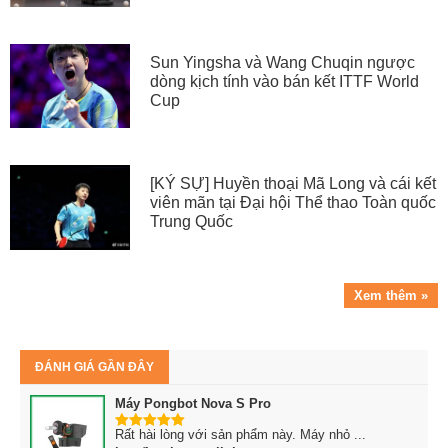
Sun Yingsha và Wang Chuqin ngược
dòng kịch tính vào bán kết ITTF World
Cup
[KÝ SỰ] Huyền thoại Mã Long và cái kết
viên mãn tại Đại hội Thể thao Toàn quốc
Trung Quốc
Xem thêm »
ĐÁNH GIÁ GẦN ĐÂY
Máy Pongbot Nova S Pro
Rất hài lòng với sản phẩm này. Máy nhỏ ...
5
trên 5