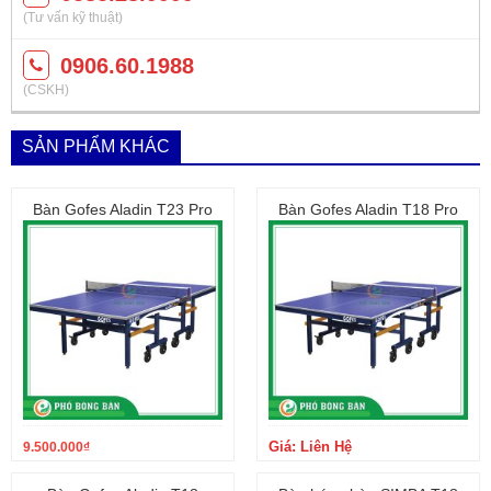
(Tư vấn kỹ thuật)
0906.60.1988
(CSKH)
SẢN PHẨM KHÁC
Bàn Gofes Aladin T23 Pro
Bàn Gofes Aladin T18 Pro
Giá: Liên Hệ
9.500.000
₫