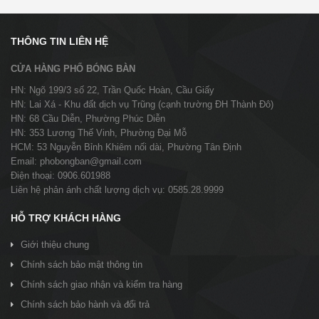
THÔNG TIN LIÊN HỆ
CỬA HÀNG PHỐ BÓNG BÀN
HN: Ngõ 199/3 số 22, Trần Quốc Hoàn, Cầu Giấy
HN: Lai Xá - Khu đất dịch vụ Trũng (cạnh trường ĐH Thành Đô)
HN: 68 Cầu Diễn, Phường Phúc Diễn
HN: 353 Lương Thế Vinh, Phường Đại Mỗ
HCM: 53 Nguyễn Bỉnh Khiêm nối dài, Phường Tân Định
Email: phobongban@gmail.com
Điện thoại: 0906.601988
Liên hệ phản ánh chất lượng dịch vụ: 0585.28.9999
HỖ TRỢ KHÁCH HÀNG
Giới thiệu chung
Chính sách bảo mật thông tin
Chính sách giao nhận và kiểm tra hàng
Chính sách bảo hành và đổi trả