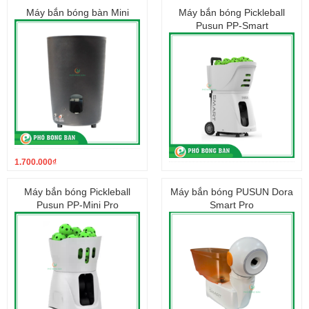
Máy bắn bóng bàn Mini
Máy bắn bóng Pickleball
Pusun PP-Smart
1.700.000
₫
33.800.000
₫
Máy bắn bóng Pickleball
Máy bắn bóng PUSUN Dora
Pusun PP-Mini Pro
Smart Pro