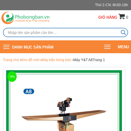
Thứ 2-CN: 8h30-18h
GIỎ HÀNG
0
Toggle
Toggle
MENU
DANH MỤC SẢN PHẨM
navigation
navigation
Trang chủ
›
Kho đồ mới
›
Máy bắn bóng bàn
›Máy Y&T A8Trang 1
-9%