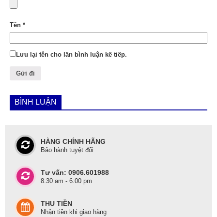
Tên
*
Lưu lại tên cho lần bình luận kế tiếp.
BÌNH LUẬN
HÀNG CHÍNH HÃNG
Bảo hành tuyệt đối
Tư vấn: 0906.601988
8:30 am - 6:00 pm
THU TIỀN
Nhận tiền khi giao hàng