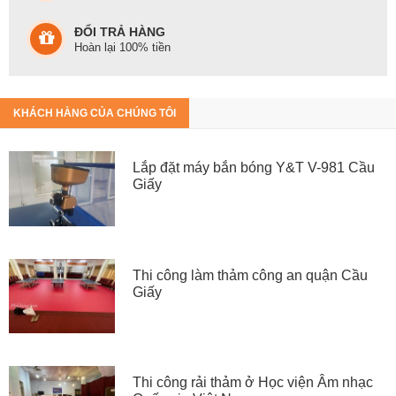
ĐỔI TRẢ HÀNG
Hoàn lại 100% tiền
KHÁCH HÀNG CỦA CHÚNG TÔI
Lắp đặt máy bắn bóng Y&T V-981 Cầu
Giấy
Thi công làm thảm công an quận Cầu
Giấy
Thi công rải thảm ở Học viện Âm nhạc