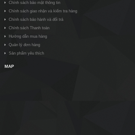
Chính sách bảo mật thông tin
Chính sách giao nhận và kiểm tra hàng
Chính sách bảo hành và đổi trả
Chính sách Thanh toán
Hướng dẫn mua hàng
Quản lý đơn hàng
Sản phẩm yêu thích
MAP