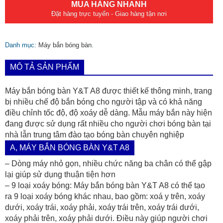
MUA HÀNG NHANH
Đặt hàng trực tuyến - Giao hàng tận nơi
Danh mục:
Máy bắn bóng bàn
.
MÔ TẢ SẢN PHẨM
Máy bắn bóng bàn Y&T A8 được thiết kế thông minh, trang
bị nhiều chế độ bắn bóng cho người tập và có khả năng
điều chỉnh tốc độ, độ xoáy dễ dàng. Mẫu máy bắn này hiện
đang được sử dụng rất nhiều cho người chơi bóng bàn tại
nhà lẫn trung tâm đào tạo bóng bàn chuyên nghiệp
A, MÁY BẮN BÓNG BÀN Y&T A8
– Dòng máy nhỏ gọn, nhiều chức năng ba chân có thể gập
lại giúp sử dụng thuận tiện hơn
– 9 loại xoáy bóng: Máy bắn bóng bàn
Y&T A8
có thể tạo
ra 9 loại xoáy bóng khác nhau, bao gồm: xoá y trên, xoáy
dưới, xoáy trái, xoáy phải, xoáy trái trên, xoáy trái dưới,
xoáy phải trên, xoáy phải dưới. Điều này giúp người chơi