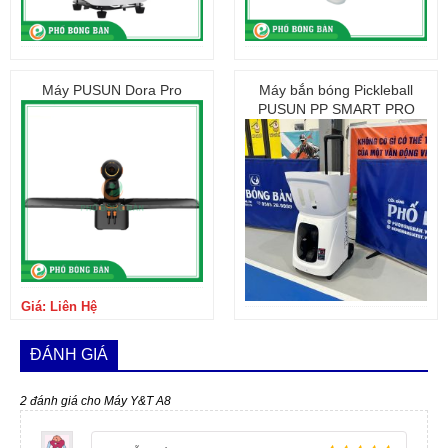
13.800.000
₫
6.900.000
₫
Máy PUSUN Dora Pro
Máy bắn bóng Pickleball
PUSUN PP SMART PRO
Giá: Liên Hệ
23.500.000
₫
ĐÁNH GIÁ
2 đánh giá cho
Máy Y&T A8