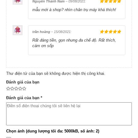
Nguyễn Thành Nam
–
09/08/2021
:
5
trên 5
mẫu mới à shop? nhìn chân trụ máy khá thích!
trần hoàng
–
15/08/2021
:
5
trên 5
Rất đáng tiền, gọn nhưng đa chế độ. Rất thích,
cám ơn sốp
Thư điện tử của bạn sẽ không được hiện thị công khai.
Đánh giá của bạn
Đánh giá của bạn
*
Chọn ảnh (dung lượng tối đa: 5000kB, số ảnh: 2)