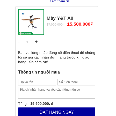
Xem thêm
– Trọng lượng đóng thùng: 18,7KG
– Trọng lượng máy: 14,60KG
– Kích thước đóng thùng :103*41*46.7cm
Máy Y&T A8
– Kích thước máy: 39*152.5*136cm
15.500.000
₫
17.000.000
₫
– Chế độ xoáy: 9 kiểu xoáy
– Tần số bắn bóng: 25-90 bóng/phút
– Tốc độ bắn bóng: 4-50m/giây
-
+
– Đường cong bắn bóng: Điều góc từ 0 đến 40 độ
– Điểm rơi bóng:22 điểm rơi cố định
Bạn vui lòng nhập đúng số điện thoại để chúng
– Chức năng đếm bóng/thời gian: Đếm số bóng trong lần
tôi sẽ gọi xác nhận đơn hàng trước khi giao
đánh
hàng. Xin cảm ơn!
– Chế độ hiển thị: Màn hình LED kĩ thuật số
Thông tin người mua
– Đi kèm theo máy: 1 Màn hình LED kĩ thuậy số, 1 Bộ
nguồn, 1 Bộ khung lưới thu bóng tự động
Cam kết 100% hàng chính hãng – Phố Bóng Bàn
C, HÌNH ẢNH SẢN PHẨM
Tổng:
15.500.000, ₫
ĐẶT HÀNG NGAY