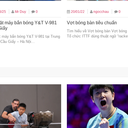
3/25
Mr Duy
0
20/01/22
ngocchau
0
ặt máy bắn bóng Y&T V-981
Vợt bóng bàn tiêu chuẩn
Giấy
Tìm hiểu về Vợt bóng bàn Vợt bóng 
Tổ chức ITTF dùng thuật ngữ “rack
t máy bắn bóng Y&T V-981 tại Trung
 Cầu Giấy – Hà Nội…