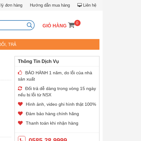
lý đơn hàng
Hướng dẫn mua hàng
Liên hệ
0
GIỎ HÀNG
ĐỔI, TRẢ
Thông Tin Dịch Vụ
BẢO HÀNH 1 năm, do lỗi của nhà
sản xuất
Đổi trả dễ dàng trong vòng 15 ngày
nếu bị lỗi từ NSX
Hình ảnh, video ghi hình thật 100%
Đảm bảo hàng chính hãng
Thanh toán khi nhận hàng
0585.28.9999