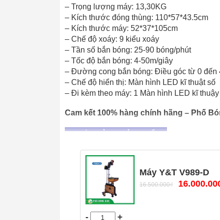
– Trọng lượng máy: 13,30KG
– Kích thước đóng thùng: 110*57*43.5cm
– Kích thước máy: 52*37*105cm
– Chế độ xoáy: 9 kiểu xoáy
– Tần số bắn bóng: 25-90 bóng/phút
– Tốc độ bắn bóng: 4-50m/giây
– Đường cong bắn bóng: Điều góc từ 0 đến 
– Chế độ hiển thị: Màn hình LED kĩ thuật số
– Đi kèm theo máy: 1 Màn hình LED kĩ thuậy
Cam kết 100% hàng chính hãng – Phố B
C, HÌNH ẢNH SẢN PHẨM
Máy Y&T V989-D
16.000.00
16.500.000
₫
-
+