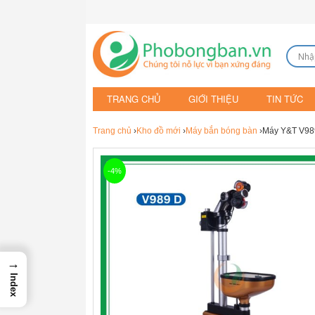
TRANG CHỦ
GIỚI THIỆU
TIN TỨC
Trang chủ
›
Kho đồ mới
›
Máy bắn bóng bàn
›Máy Y&T V98
-4%
→
Index