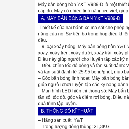
Máy bắn bóng bàn Y&T V989-D là một thiết bị
cấp độ. Máy có nhiều tính năng ưu việt, giúp
A, MÁY BẮN BÓNG BÀN Y&T V989-D
-Thiết kế của hai bánh xe ma sát cho phép 
năng của nó. Sự tiến bộ trong hộp điều khiể
đầu.
– 9 loại xoáy bóng: Máy bắn bóng bàn
Y&T 
xoáy, xoáy trên, xoáy dưới, xoáy trái, xoáy ph
Điều này giúp người chơi luyện tập các kỹ 
– Điều chỉnh tốc độ bóng và tần suất đánh: 
và tần suất đánh từ 25-95 bóng/phút, giúp b
– Góc bắn bóng linh hoạt: Máy bắn bóng bàn
giúp người chơi luyện tập các kỹ năng đánh 
– Màn hình LED hiển thị thông số: Máy bắn
tần số, tốc độ, góc và điểm rơi bóng. Điều n
quá trình tập luyện.
B, THÔNG SỐ KĨ THUẬT
– Hãng sản xuất: Y&T
– Trọng lượng đóng thùng: 21,3KG