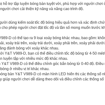
 hỗ trợ tập luyện bóng bàn tuyệt vời, phù hợp với người chơi 
 người chơi cải thiện kỹ năng và nâng cao trình độ.
người dùng kiểm soát tốc độ bóng hiệu quả hơn và xác định chứ
n cho phép người chơi đặt tốc độ và tần số mong muốn trước kh
V989-D
có thể tạo ra 9 loại xoáy bóng khác nhau, bao gồm: khô
ải, xoáy trái trên, xoáy trái dưới, xoáy phải trên, xoáy phải dưới
năng đánh bóng với xoáy khác nhau.
Với
Y&T V989-D
, bạn có thể điều chỉnh tốc độ bóng từ 4-50 mét
ạn luyện tập với nhiều mức độ khác nhau.
 Y&T V989-D có thể điều chỉnh góc bắn bóng từ 0-40 độ. Điều
bóng ở nhiều vị trí khác nhau.
 bóng bàn
Y&T V989-D
có màn hình LED hiển thị các thông số 
ày giúp người chơi dễ dàng theo dõi và điều chỉnh các thông số 