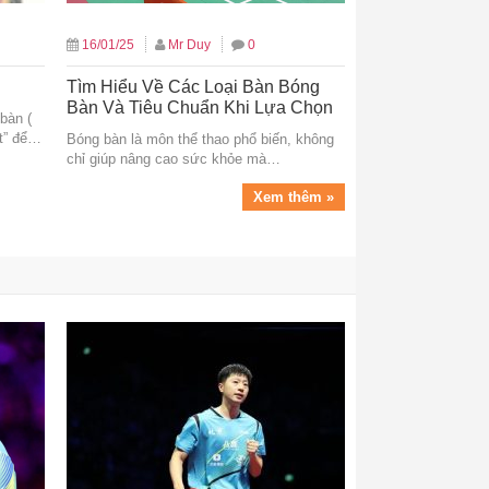
16/01/25
Mr Duy
0
Tìm Hiểu Về Các Loại Bàn Bóng
Bàn Và Tiêu Chuẩn Khi Lựa Chọn
bàn (
et” để…
Bóng bàn là môn thể thao phổ biến, không
chỉ giúp nâng cao sức khỏe mà…
Xem thêm »