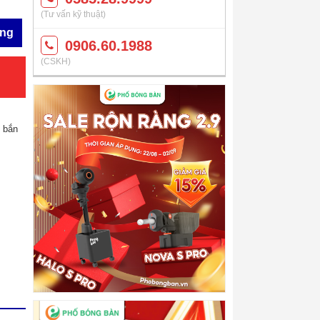
(Tư vấn kỹ thuật)
àng
0906.60.1988
(CSKH)
 bắn