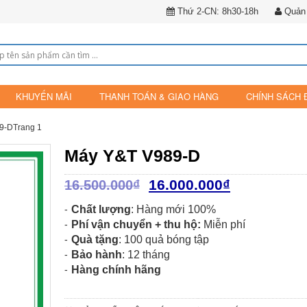
Thứ 2-CN: 8h30-18h
Quản 
KHUYẾN MÃI
THANH TOÁN & GIAO HÀNG
CHÍNH SÁCH 
9-DTrang 1
Máy Y&T V989-D
16.000.000
₫
16.500.000
₫
Chất lượng
: Hàng mới 100%
Phí vận chuyển + thu hộ:
Miễn phí
Quà tặng
: 100 quả bóng tập
Bảo hành
: 12 tháng
Hàng chính hãng