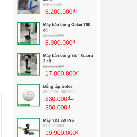
6.900.000
₫
6.200.000
₫
Máy bắn bóng Oukei T90
cũ
10.900.000
₫
8.900.000
₫
Máy bắn bóng Y&T Xiaoru
2 cũ
20.500.000
₫
17.000.000
₫
Bóng tập Gofes
350.000
₫
–
380.000
₫
230.000
₫
–
350.000
₫
Máy Y&T A9 Pro
21.000.000
₫
19.900.000
₫