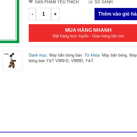
SẢN PHẨM YÊU THÍCH
SO SÁNH
-
+
Thêm vào giỏ h
MUA HÀNG NHANH
Đặt hàng trực tuyến - Giao hàng tận nơi
Danh mục:
Máy bắn bóng bàn
.
Từ khóa:
Máy bắn bóng
,
Máy
bóng bàn Y&T V989-D
,
V989D
,
Y&T
.