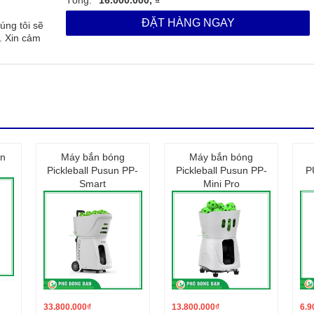
ĐẶT HÀNG NGAY
úng tôi sẽ
. Xin cảm
àn
Máy bắn bóng
Máy bắn bóng
Pickleball Pusun PP-
Pickleball Pusun PP-
P
Smart
Mini Pro
33.800.000
₫
13.800.000
₫
6.9