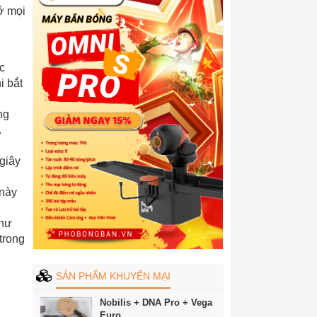
ở mọi
c
i bắt
ng
.
/giây
 này
như
trong
SẢN PHẨM KHUYẾN MẠI
Nobilis + DNA Pro + Vega
Euro