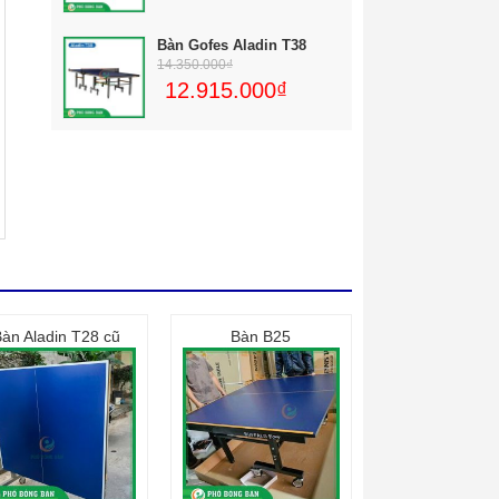
Bàn Gofes Aladin T38
14.350.000
₫
12.915.000
₫
Bàn Aladin T28 cũ
Bàn B25