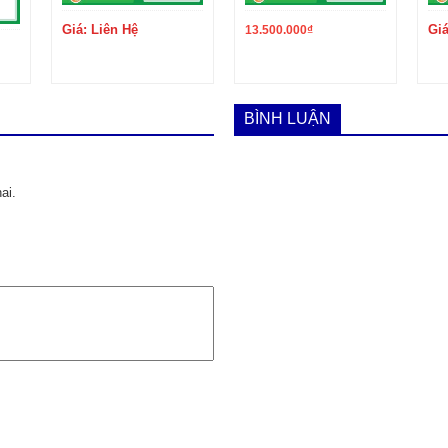
Giá: Liên Hệ
Giá
13.500.000
₫
BÌNH LUẬN
ai.
n hàng hàng đầu Việt Nam, chúng tôi hiện tại đang tích cực hoàn thiện, phát
anh khá đa dạng như hàng mới hơn 20 thương hiệu đang kinh doanh, hàng cũ
hiết kế cửa hàng, clb… Hiện nay chúng tôi đã có 3 cửa hàng trong đó 2 tại Hà
n hơn nữa để mang lại những sản phẩm tốt hơn cùng với đó là chất lượng dịch
ầu giấy (0906.601988)