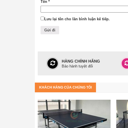
Tên
*
#
CN3_HCM
: Số 55 Nguyễn Bỉnh Khiêm nối dài, Qu
Lưu lại tên cho lần bình luận kế tiếp.
HÀNG CHÍNH HÃNG
Bảo hành tuyệt đối
KHÁCH HÀNG CỦA CHÚNG TÔI