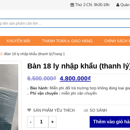
Thứ 2-CN: 8h30-18h
Quản 
KHUYẾN MÃI
THANH TOÁN & GIAO HÀNG
CHÍNH SÁCH 
cũ
›Bàn 18 ly nhập khẩu (thanh lý)Trang 1
Bàn 18 ly nhập khẩu (thanh lý
4.800.000
₫
6.500.000
₫
Bảo hành:
Miễn phí đổi trả trường hợp không đúng loại gia
Phí vận chuyển :
miễn phí vận chuyển.
SẢN PHẨM YÊU THÍCH
SO SÁNH
-
+
Thêm vào giỏ h