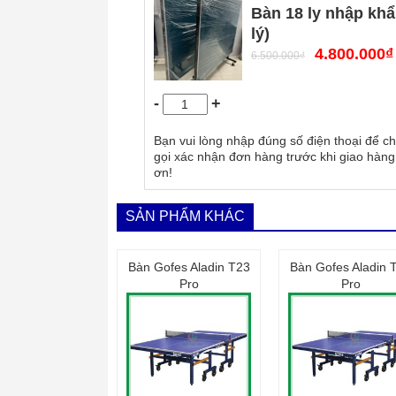
Bàn 18 ly nhập khẩ
lý)
4.800.000
₫
6.500.000
₫
-
+
Bạn vui lòng nhập đúng số điện thoại để ch
gọi xác nhận đơn hàng trước khi giao hàng
ơn!
SẢN PHẨM KHÁC
Bàn Gofes Aladin T23
Bàn Gofes Aladin 
Pro
Pro