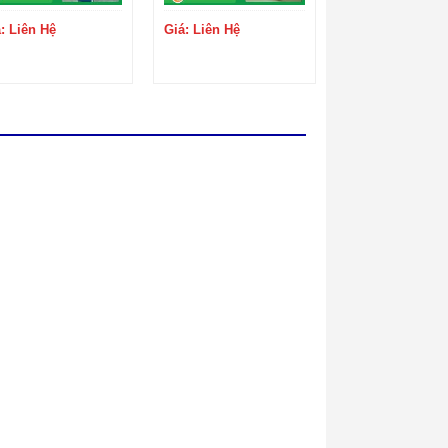
: Liên Hệ
Giá: Liên Hệ
 triển,
 xách
 nội và
 vụ