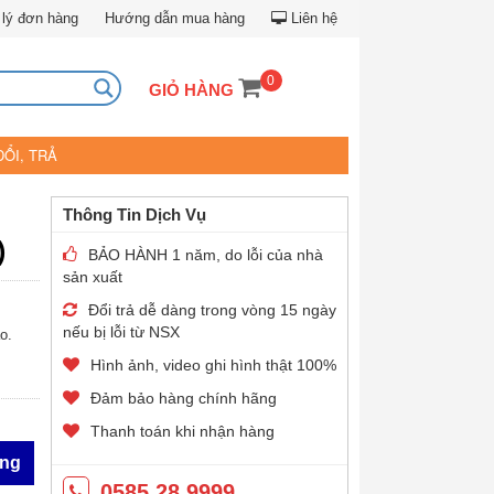
lý đơn hàng
Hướng dẫn mua hàng
Liên hệ
0
GIỎ HÀNG
ĐỔI, TRẢ
Thông Tin Dịch Vụ
)
BẢO HÀNH 1 năm, do lỗi của nhà
sản xuất
Đổi trả dễ dàng trong vòng 15 ngày
nếu bị lỗi từ NSX
o.
Hình ảnh, video ghi hình thật 100%
Đảm bảo hàng chính hãng
Thanh toán khi nhận hàng
àng
0585.28.9999