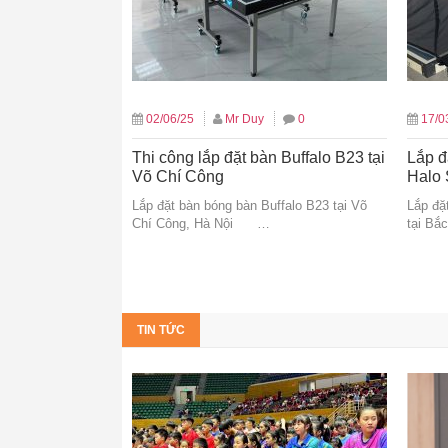
02/06/25
Mr Duy
0
17/0
Thi công lắp đặt bàn Buffalo B23 tại
Lắp đ
Võ Chí Công
Halo 
Lắp đặt bàn bóng bàn Buffalo B23 tại Võ
Lắp đặ
Chí Công, Hà Nội …
tại Bắ
TIN TỨC