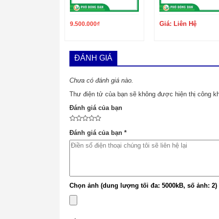
Giá: Liên Hệ
9.500.000
₫
ĐÁNH GIÁ
Chưa có đánh giá nào.
Thư điện tử của bạn sẽ không được hiện thị công kh
Đánh giá của bạn
Đánh giá của bạn
*
Phố bóng bàn là 1 trong những đơn vị cung cấp bóng bà
xây dựng uy tín đã được 8 năm với danh mục kinh do
tay Nhật, Châu âu, sửa chữa cốt vợt, tư vấn lắp đặt t
1 tại Hồ chí minh và đang tiếp tục cố gắng hoàn thiệ
Chọn ảnh (dung lượng tối đa: 5000kB, số ảnh: 2)
ngày càng được nâng cao.
_________________________
Http://Phobongban.vn
#
CN1_Hà_nội
: Ngõ 199/1 số 22 Trần Quốc Hoàn, C