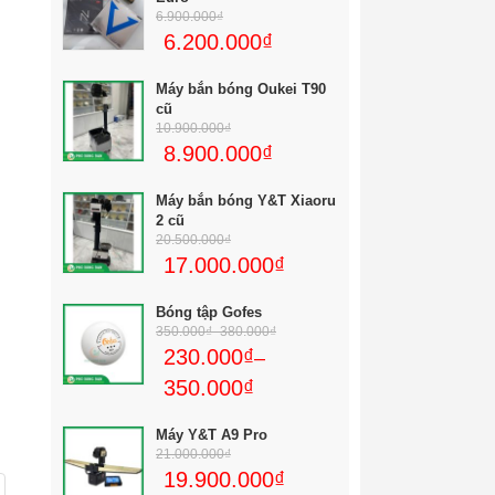
6.900.000
₫
6.200.000
₫
Máy bắn bóng Oukei T90
cũ
10.900.000
₫
8.900.000
₫
Máy bắn bóng Y&T Xiaoru
2 cũ
20.500.000
₫
17.000.000
₫
Bóng tập Gofes
350.000
₫
–
380.000
₫
230.000
₫
–
350.000
₫
Máy Y&T A9 Pro
21.000.000
₫
19.900.000
₫