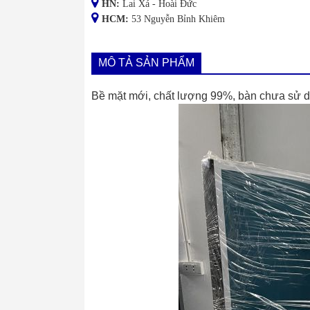
HN:
Lai Xá - Hoài Đức
HCM:
53 Nguyễn Bỉnh Khiêm
MÔ TẢ SẢN PHẨM
Bề mặt mới, chất lượng 99%, bàn chưa sử d