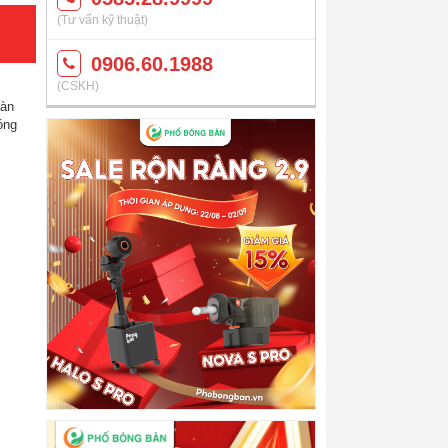
(Tư vấn kỹ thuật)
0906.60.1988
(CSKH)
àn
óng