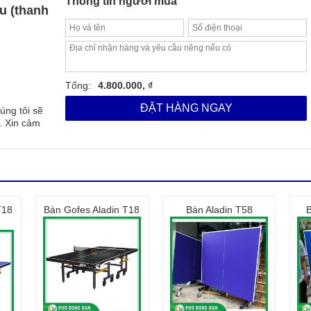
Thông tin người mua
u (thanh
Tổng:
4.800.000, ₫
ĐẶT HÀNG NGAY
úng tôi sẽ
. Xin cảm
T18
Bàn Gofes Aladin T18
Bàn Aladin T58