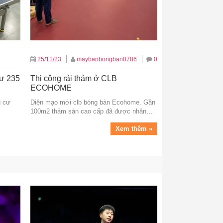
25/11/23
maybanbongban0786
0
gư 235
Thi công rải thảm ở CLB
ECOHOME
g cư
Diện mạo mới clb bóng bàn Ecohome. Gần
100m2 thảm sàn cao cấp đã được nhân…
Xem thêm »