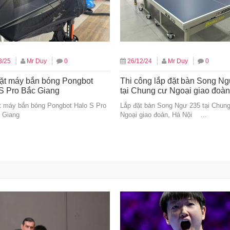
3/25
Mr Duy
0
26/12/24
Mr Duy
0
ặt máy bắn bóng Pongbot
Thi công lắp đặt bàn Song N
S Pro Bắc Giang
tại Chung cư Ngoại giao đoàn
t máy bắn bóng Pongbot Halo S Pro
Lắp đặt bàn Song Ngư 235 tại Chun
c Giang
Ngoại giao đoàn, Hà Nội …