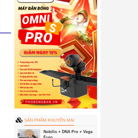
SẢN PHẨM KHUYẾN MẠI
Nobilis + DNA Pro + Vega
Euro