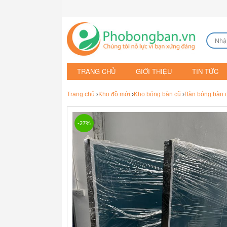
TRANG CHỦ
GIỚI THIỆU
TIN TỨC
Trang chủ
›
Kho đồ mới
›
Kho bóng bàn cũ
›
Bàn bóng bàn 
-27%