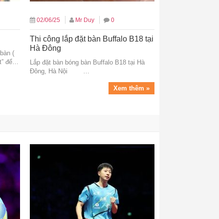
02/06/25
Mr Duy
0
Thi công lắp đặt bàn Buffalo B18 tại
Hà Đông
bàn (
et” để…
Lắp đặt bàn bóng bàn Buffalo B18 tại Hà
Đông, Hà Nội …
Xem thêm »