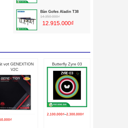
Bàn Gofes Aladin T38
14.350.000
₫
12.915.000
₫
t vợt GENEXTION
Butterfly Zyre 03
V2C
–
2.100.000
₫
2.300.000
₫
50.000
₫