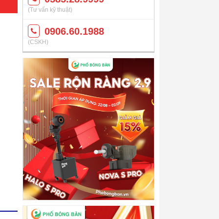
(Tư vấn kỹ thuật)
0906.60.1988
(CSKH)