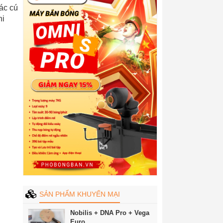
các cú
hi
SẢN PHẨM KHUYẾN MẠI
Nobilis + DNA Pro + Vega
Euro