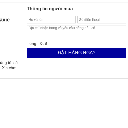
Thông tin người mua
axie
Tổng:
0, ₫
ĐẶT HÀNG NGAY
úng tôi sẽ
. Xin cảm