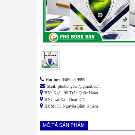
Hotline:
0585.28.9999
Mail:
phobongban@gmail.com
HN:
Ngõ 199 Trần Quốc Hoàn
HN:
Lai Xá - Hoài Đức
HCM:
53 Nguyễn Bỉnh Khiêm
MÔ TẢ SẢN PHẨM