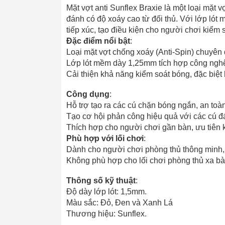
Mặt vợt anti Sunflex Braxie là một loại mặt v
đánh có độ xoáy cao từ đối thủ. Với lớp lót
tiếp xúc, tạo điều kiện cho người chơi kiểm
Đặc điểm nổi bật
:
Loại mặt vợt chống xoáy (Anti-Spin) chuyên 
Lớp lót mềm dày 1,25mm tích hợp công nghệ 
Cải thiện khả năng kiểm soát bóng, đặc biệt
Công dụng
:
Hỗ trợ tạo ra các cú chặn bóng ngắn, an toàn
Tạo cơ hội phản công hiệu quả với các cú 
Thích hợp cho người chơi gần bàn, ưu tiên k
Phù hợp với lối chơi
:
Dành cho người chơi phòng thủ thông minh, 
Không phù hợp cho lối chơi phòng thủ xa bà
Thông số kỹ thuật
:
Độ dày lớp lót: 1,5mm.
Màu sắc: Đỏ, Đen và Xanh Lá
Thương hiệu: Sunflex.