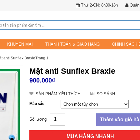
Thứ 2-CN: 8h30-18h
Quản 
KHUYẾN MÃI
THANH TOÁN & GIAO HÀNG
CHÍNH SÁCH 
t anti Sunflex BraxieTrang 1
Mặt anti Sunflex Braxie
900.000
₫
SẢN PHẨM YÊU THÍCH
SO SÁNH
Màu sắc
Số lượng
Thêm vào giỏ h
MUA HÀNG NHANH