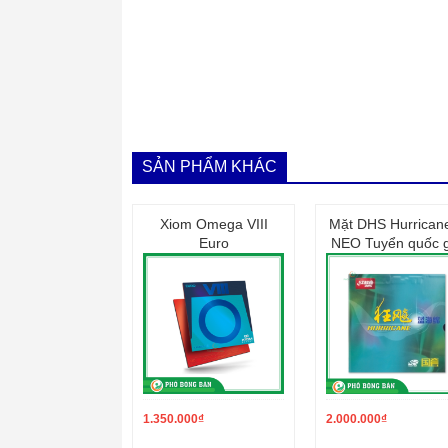
SẢN PHẨM KHÁC
Xiom Omega VIII
Mặt DHS Hurrican
Euro
NEO Tuyển quốc g
1.350.000
₫
2.000.000
₫