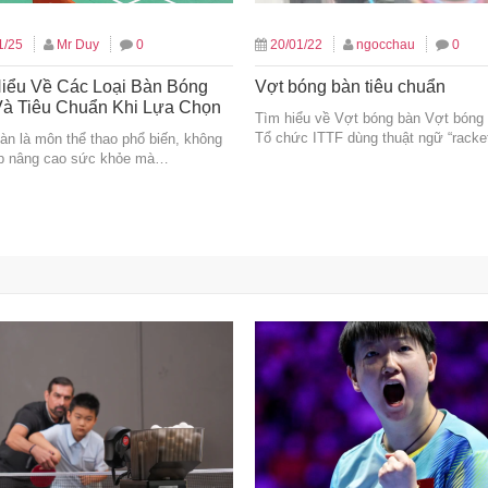
1/25
Mr Duy
0
20/01/22
ngocchau
0
iểu Về Các Loại Bàn Bóng
Vợt bóng bàn tiêu chuẩn
à Tiêu Chuẩn Khi Lựa Chọn
Tìm hiểu về Vợt bóng bàn Vợt bóng 
Tổ chức ITTF dùng thuật ngữ “rack
àn là môn thể thao phổ biến, không
úp nâng cao sức khỏe mà…