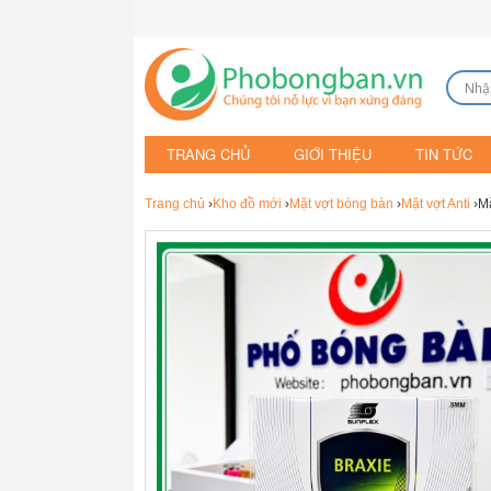
TRANG CHỦ
GIỚI THIỆU
TIN TỨC
Trang chủ
›
Kho đồ mới
›
Mặt vợt bóng bàn
›
Mặt vợt Anti
›Mặ