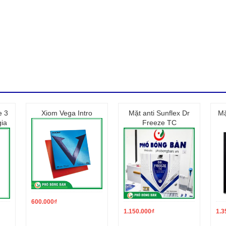
e 3
Xiom Vega Intro
Mặt anti Sunflex Dr
Mặ
ia
Freeze TC
600.000
₫
1.150.000
₫
1.3