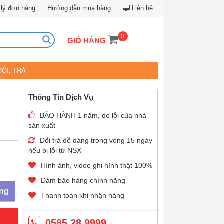
lý đơn hàng
Hướng dẫn mua hàng
Liên hệ
0
GIỎ HÀNG
ĐỔI, TRẢ
Thông Tin Dịch Vụ
BẢO HÀNH 1 năm, do lỗi của nhà
sản xuất
Đổi trả dễ dàng trong vòng 15 ngày
nếu bị lỗi từ NSX
Hình ảnh, video ghi hình thật 100%
Đảm bảo hàng chính hãng
àng
Thanh toán khi nhận hàng
0585.28.9999