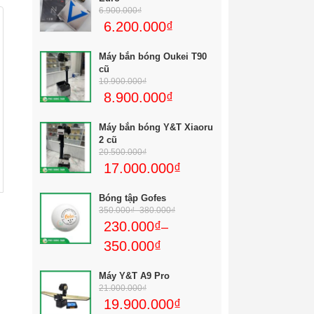
6.900.000
₫
6.200.000
₫
Máy bắn bóng Oukei T90
cũ
10.900.000
₫
8.900.000
₫
Máy bắn bóng Y&T Xiaoru
2 cũ
20.500.000
₫
17.000.000
₫
Bóng tập Gofes
350.000
₫
–
380.000
₫
230.000
₫
–
350.000
₫
Máy Y&T A9 Pro
21.000.000
₫
19.900.000
₫