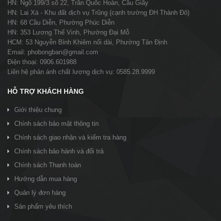
HN: Ngõ 199/3 số 22, Trần Quốc Hoàn, Cầu Giấy
HN: Lai Xá - Khu đất dịch vụ Trũng (cạnh trường ĐH Thành Đô)
HN: 68 Cầu Diễn, Phường Phúc Diễn
HN: 353 Lương Thế Vinh, Phường Đại Mỗ
HCM: 53 Nguyễn Bỉnh Khiêm nối dài, Phường Tân Định
Email: phobongban@gmail.com
Điện thoại: 0906.601988
Liên hệ phản ánh chất lượng dịch vụ: 0585.28.9999
HỖ TRỢ KHÁCH HÀNG
Giới thiệu chung
Chính sách bảo mật thông tin
Chính sách giao nhận và kiểm tra hàng
Chính sách bảo hành và đổi trả
Chính sách Thanh toán
Hướng dẫn mua hàng
Quản lý đơn hàng
Sản phẩm yêu thích