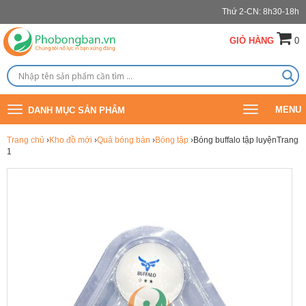
Thứ 2-CN: 8h30-18h
GIỎ HÀNG
0
Toggle
Toggle
MENU
DANH MỤC SẢN PHẨM
navigation
navigation
Trang chủ
›
Kho đồ mới
›
Quả bóng bàn
›
Bóng tập
›Bóng buffalo tập luyệnTrang
1