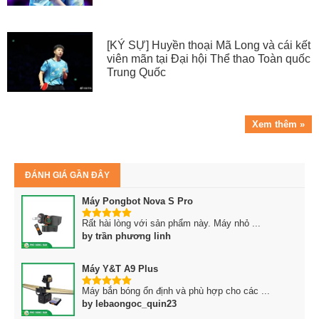
[KÝ SỰ] Huyền thoại Mã Long và cái kết
viên mãn tại Đại hội Thể thao Toàn quốc
Trung Quốc
Xem thêm »
ĐÁNH GIÁ GẦN ĐÂY
Máy Pongbot Nova S Pro
Rất hài lòng với sản phẩm này. Máy nhỏ ...
5
trên 5
by trần phương linh
Máy Y&T A9 Plus
Máy bắn bóng ổn định và phù hợp cho các ...
5
trên 5
by lebaongoc_quin23