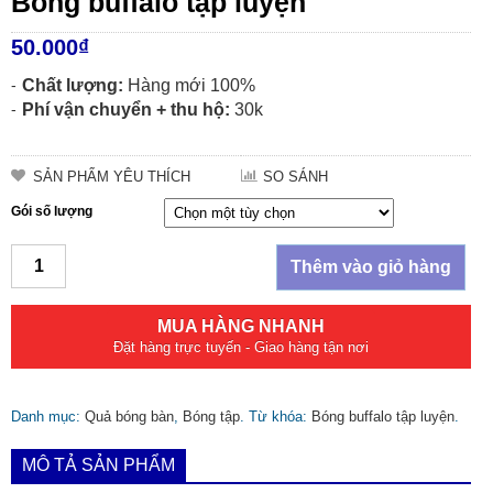
Bóng buffalo tập luyện
50.000
₫
Chất lượng:
Hàng mới 100%
Phí vận chuyển + thu hộ:
30k
SẢN PHẨM YÊU THÍCH
SO SÁNH
Gói số lượng
Thêm vào giỏ hàng
MUA HÀNG NHANH
Đặt hàng trực tuyến - Giao hàng tận nơi
Danh mục:
Quả bóng bàn
,
Bóng tập
.
Từ khóa:
Bóng buffalo tập luyện
.
MÔ TẢ SẢN PHẨM