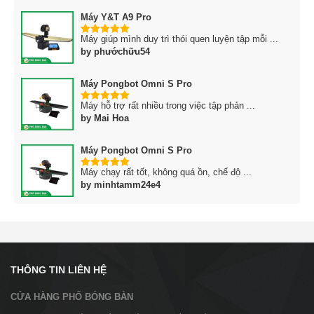
Máy Y&T A9 Pro
Máy giúp mình duy trì thói quen luyện tập mỗi ...
5
trên 5
by phướchữu54
Máy Pongbot Omni S Pro
Máy hỗ trợ rất nhiều trong việc tập phản ...
5
trên 5
by Mai Hoa
Máy Pongbot Omni S Pro
Máy chạy rất tốt, không quá ồn, chế độ ...
5
trên 5
by minhtamm24e4
THÔNG TIN LIÊN HỆ
CỬA HÀNG PHỐ BÓNG BÀN