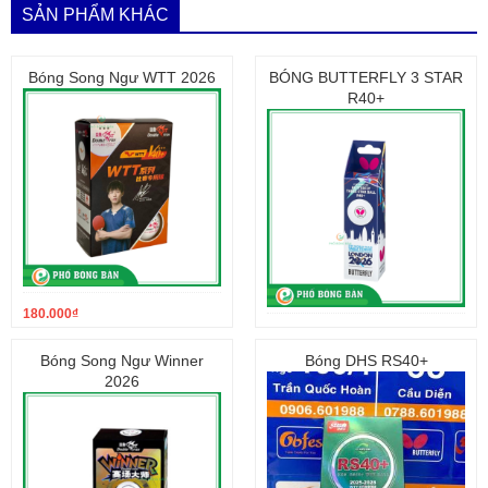
SẢN PHẨM KHÁC
Bóng Song Ngư WTT 2026
BÓNG BUTTERFLY 3 STAR
R40+
180.000
₫
120.000
₫
Bóng Song Ngư Winner
Bóng DHS RS40+
2026