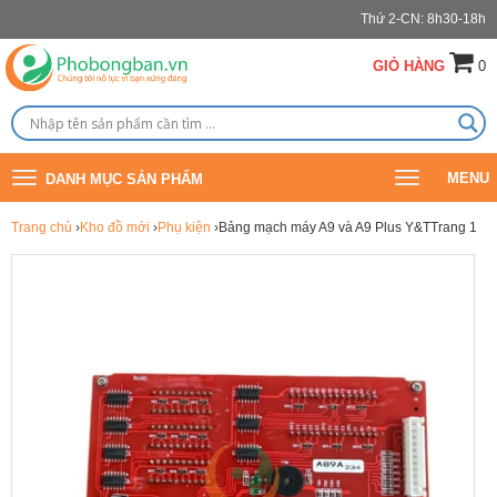
Thứ 2-CN: 8h30-18h
GIỎ HÀNG
0
Toggle
Toggle
MENU
DANH MỤC SẢN PHẨM
navigation
navigation
Trang chủ
›
Kho đồ mới
›
Phụ kiện
›Bảng mạch máy A9 và A9 Plus Y&TTrang 1