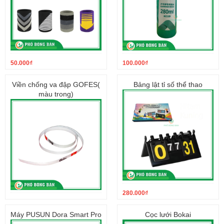
50.000
₫
100.000
₫
Viền chống va đập GOFES(
Bảng lật tỉ số thể thao
màu trong)
280.000
₫
60.000
₫
Máy PUSUN Dora Smart Pro
Cọc lưới Bokai