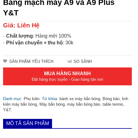
Bảng mạch máy A9 và A9 Plus
Y&T
Giá: Liên Hệ
Chất lượng
: Hàng mới 100%
Phí vận chuyển + thu hộ
: 30k
SẢN PHẨM YÊU THÍCH
SO SÁNH
MUA HÀNG NHANH
Đặt hàng trực tuyến - Giao hàng tận nơi
Danh mục:
Phụ kiện
.
Từ khóa:
bánh xe máy bắn bóng
,
Bóng bàn
,
linh
kiện máy bắn bóng
,
Máy bắn bóng
,
máy bắn bóng bàn
,
table tennis
,
Y&T
.
MÔ TẢ SẢN PHẨM