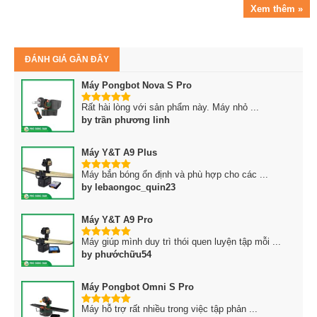
Xem thêm »
ĐÁNH GIÁ GẦN ĐÂY
Máy Pongbot Nova S Pro
Rất hài lòng với sản phẩm này. Máy nhỏ ...
5
trên 5
by trần phương linh
Máy Y&T A9 Plus
Máy bắn bóng ổn định và phù hợp cho các ...
5
trên 5
by lebaongoc_quin23
Máy Y&T A9 Pro
Máy giúp mình duy trì thói quen luyện tập mỗi ...
5
trên 5
by phướchữu54
Máy Pongbot Omni S Pro
Máy hỗ trợ rất nhiều trong việc tập phản ...
5
trên 5