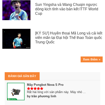
Sun Yingsha và Wang Chuqin ngược
dòng kịch tính vào bán kết ITTF World
Cup
[KÝ SỰ] Huyền thoại Mã Long và cái kết
viên mãn tại Đại hội Thể thao Toàn quốc
Trung Quốc
Xem thêm »
ĐÁNH GIÁ GẦN ĐÂY
Máy Pongbot Nova S Pro
Rất hài lòng với sản phẩm này. Máy nhỏ ...
5
trên 5
by trần phương linh