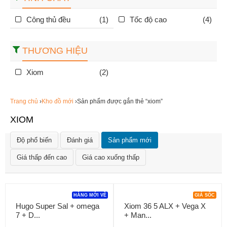
Công thủ đều
(1)
Tốc độ cao
(4)
THƯƠNG HIỆU
Xiom
(2)
Trang chủ
›
Kho đồ mới
›Sản phẩm được gắn thẻ “xiom”
XIOM
Độ phổ biến
Đánh giá
Sản phẩm mới
Giá thấp đến cao
Giá cao xuống thấp
HÀNG MỚI VỀ
GIÁ SỐC
Hugo Super Sal + omega
Xiom 36 5 ALX + Vega X
7 + D...
+ Man...