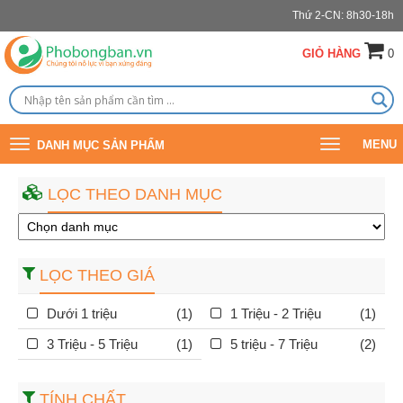
Thứ 2-CN: 8h30-18h
GIỎ HÀNG
0
Toggle
Toggle
MENU
DANH MỤC SẢN PHẨM
navigation
navigation
LỌC THEO DANH MỤC
LỌC THEO GIÁ
Dưới 1 triệu
(1)
1 Triệu - 2 Triệu
(1)
3 Triệu - 5 Triệu
(1)
5 triệu - 7 Triệu
(2)
TÍNH CHẤT