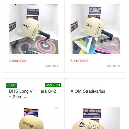
7.000.000
₫
5.510.000
₫
Còn lại: 5
Còn lại: 5
- 14%
BÁN CHẠY
DHS Long V + Hera G42
XIOM Stradivarius
+ Xiom...