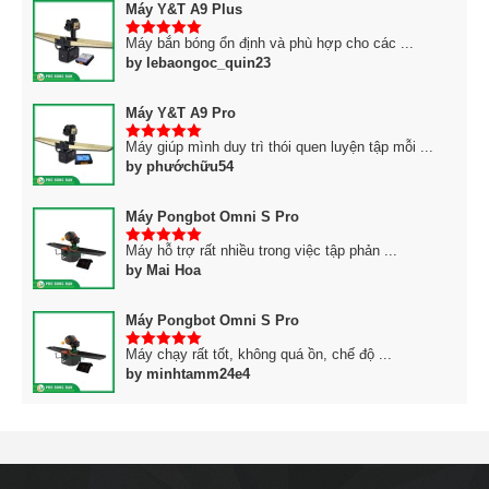
Máy Y&T A9 Plus
Máy bắn bóng ổn định và phù hợp cho các ...
5
trên 5
by lebaongoc_quin23
Máy Y&T A9 Pro
Máy giúp mình duy trì thói quen luyện tập mỗi ...
5
trên 5
by phướchữu54
Máy Pongbot Omni S Pro
Máy hỗ trợ rất nhiều trong việc tập phản ...
5
trên 5
by Mai Hoa
Máy Pongbot Omni S Pro
Máy chạy rất tốt, không quá ồn, chế độ ...
5
trên 5
by minhtamm24e4