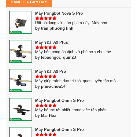
ĐÁNH GIÁ GẦN ĐÂY
Máy Pongbot Nova S Pro
Rất hài lòng với sản phẩm này. Máy nhỏ ...
5
trên 5
by trần phương linh
Máy Y&T A9 Plus
Máy bắn bóng ổn định và phù hợp cho các ...
5
trên 5
by lebaongoc_quin23
Máy Y&T A9 Pro
Máy giúp mình duy trì thói quen luyện tập mỗi ...
5
trên 5
by phướchữu54
Máy Pongbot Omni S Pro
Máy hỗ trợ rất nhiều trong việc tập phản ...
5
trên 5
by Mai Hoa
Máy Pongbot Omni S Pro