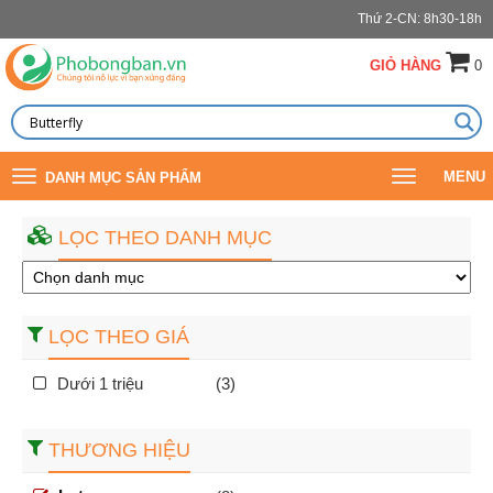
Thứ 2-CN: 8h30-18h
GIỎ HÀNG
0
Toggle
Toggle
MENU
DANH MỤC SẢN PHẨM
navigation
navigation
LỌC THEO DANH MỤC
LỌC THEO GIÁ
Dưới 1 triệu
(3)
THƯƠNG HIỆU